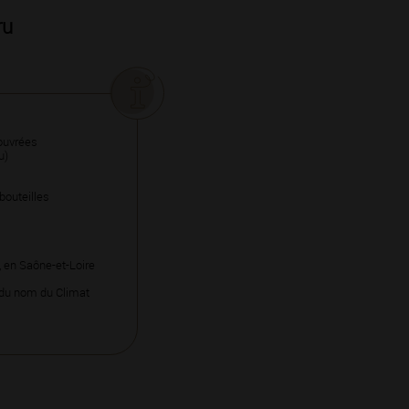
ru
ouvrées
u)
 bouteilles
, en Saône-et-Loire
e du nom du Climat