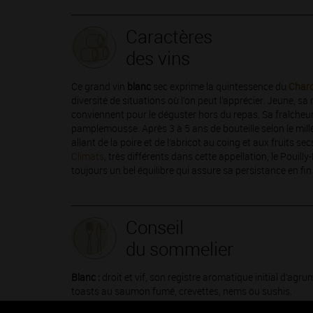
Caractères
des vins
Ce grand vin
blanc
sec exprime la quintessence du
Char
diversité de situations où l’on peut l’apprécier. Jeune, sa
conviennent pour le déguster hors du repas. Sa fraîcheu
pamplemousse. Après 3 à 5 ans de bouteille selon le mill
allant de la poire et de l’abricot au coing et aux fruits se
Climats
, très différents dans cette appellation, le Pouill
toujours un bel équilibre qui assure sa persistance en fi
Conseil
du sommelier
Blanc :
droit et vif, son registre aromatique initial d’ag
toasts au saumon fumé, crevettes, nems ou sushis.