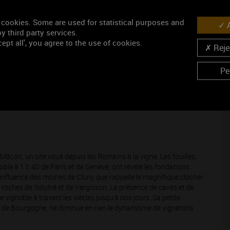
 fruits de mer. Poissons nobles de mer et de rivière, bouillis ou
sses, sont les mets classiques d’un repas de fête. On peut sans
 cookies. Some are used for statistical purposes and
 agrémentées de légumes, pintades aux olives et de fruits
A
y third party services.
 au tandoori.
ept all', you agree to the use of cookies.
Rejec
ie avec les fromages de chèvre, comme le « bouton de culotte » du
t ou même de l’époisses s’il a été élevé en fût de chêne.
Pe
 Mâcon, un site voué depuis les Romains à la vigne. Les fouilles,
oble à 1 h 40 de Paris et de Genève, ont révélé les fondations
 l’influence des moines de Cluny que rappelle le magnifique clocher
es roches de Solutré et de Vergisson. La présence de caves et de
 vignoble à travers les siècles jusqu’à nos jours. Sa petite
ions de Bourgogne, ne diminue en rien le dynamisme de vignerons