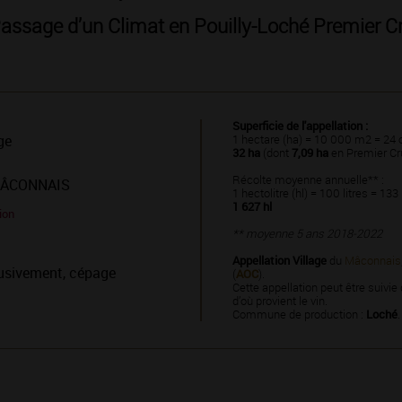
assage d’un Climat en Pouilly-Loché Premier C
Superficie de l'appellation :
ge
1 hectare (ha) = 10 000 m2 = 24 
32 ha
(dont
7,09 ha
en Premier Cr
Récolte moyenne annuelle** :
MÂCONNAIS
1 hectolitre (hl) = 100 litres = 133
1 627 hl
ion
** moyenne 5 ans 2018-2022
Appellation Village
du
Mâconnais
usivement, cépage
(
AOC
).
Cette appellation peut être suivi
d’où provient le vin.
Commune de production :
Loché
.