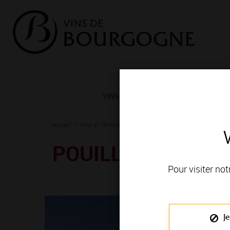
VINS ET TERROIRS
VIGNERONS 
Accueil
Vins et Terroirs
La Bourgogne et ses Appellations
La
POUILLY-LOCHÉ
Pour visiter not
Je