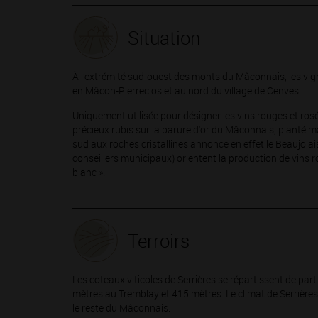
Situation
À l’extrémité sud-ouest des monts du Mâconnais, les vign
en Mâcon-Pierreclos et au nord du village de Cenves.
Uniquement utilisée pour désigner les vins rouges et ro
précieux rubis sur la parure d'or du Mâconnais, planté 
sud aux roches cristallines annonce en effet le Beaujolai
conseillers municipaux) orientent la production de vins rou
blanc ».
Terroirs
Les coteaux viticoles de Serrières se répartissent de part 
mètres au Tremblay et 415 mètres. Le climat de Serrières
le reste du Mâconnais.