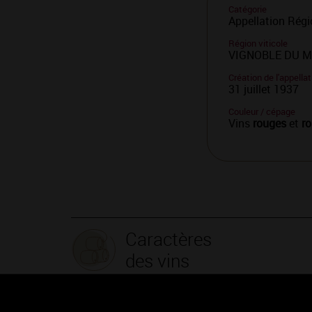
Catégorie
Appellation Régi
Région viticole
VIGNOBLE DU 
Création de l'appellat
31 juillet 1937
Couleur / cépage
Vins
rouges
et
ro
Caractères
des vins
Leur robe
rouge
cerise translucide accompagne des arôme
(pivoine, pétales de roses) et à des notes de sous-bois, pa