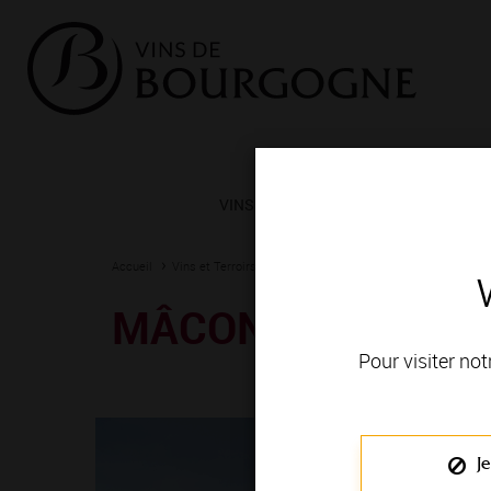
VINS ET TERROIRS
VIGNERONS 
Accueil
Vins et Terroirs
La Bourgogne et ses Appellations
La
MÂCON-SERRIÈR
Pour visiter not
Je