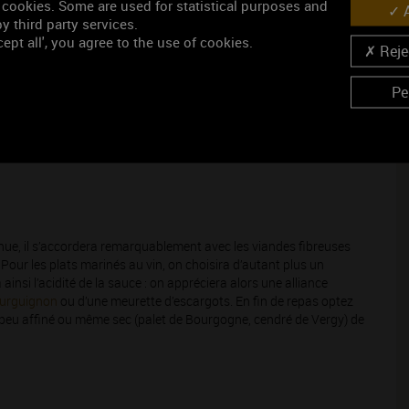
 cookies. Some are used for statistical purposes and
A
y third party services.
fraise compotée, de guimauve, de poivre, tandis que la bouche
ept all', you agree to the use of cookies.
Rejec
en laissant une longueur appréciable.
nées sur cuve, s'avèrent gouleyants, francs d'attaque, à la trame
Pe
ue, il s’accordera remarquablement avec les viandes fibreuses
 Pour les plats marinés au vin, on choisira d’autant plus un
nsi l’acidité de la sauce : on appréciera alors une alliance
urguignon
ou d’une meurette d’escargots. En fin de repas optez
peu affiné ou même sec (palet de Bourgogne, cendré de Vergy) de