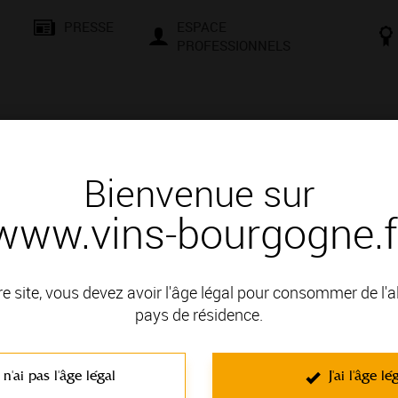
PRESSE
ESPACE
PROFESSIONNELS
& SAVOIR-FAIRE
CONSEILS ET DÉGUSTATION
VISITES E
Bienvenue sur
www.vins-bourgogne.f
 Bourgogne, une localisation privilégiée
ES
re site, vous devez avoir l'âge légal pour consommer de l'
pays de résidence.
 n'ai pas l'âge légal
J'ai l'âge lé