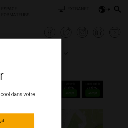
ESPACE
EXTRANET
FR
FORMATEURS
N BOURGOGNE
ACTUALITÉS
r
Twitter is
Facebook is
disabled.
disabled.
alcool dans votre
Accept
Accept
gal