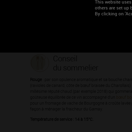
This website uses
nature de son terroir, aux portes du Beaujolais.
others are set up b
Apte au vieillissement, ce vin évolue vers des notes de 
By clicking on 'Acc
ample offre des tanins, présents mais bien fondus, tout 
Les
vins rosés
, d’un rose soutenu, souvent issus de saig
acidulée.
Conseil
du sommelier
Rouge
: par son opulence aromatique et sa bouche charn
(ravioles de canard, côte de bœuf braisée du Charollais).
millésime réputé chaud (par exemple 2018) qui gommera ai
goûteuse équilibrée de ce vin accompagné d’un
bœuf bo
pour un fromage de vache de Bourgogne à croûte lavée 
façon à ménager la fraicheur du Gamay.
Température de service : 14 à 15°C.