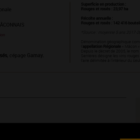
Superficie en production :
onale
Rouges et rosés : 23,97 ha
Récolte annuelle :
Rouges et rosés : 142 416 boutei
MÂCONNAIS
*Source : moyenne 5 ans 2017-2
ion
Dénomination géographique com
l’
appellation Régionale
« Mâcon »
Depuis le décret de 2005, le nom
sés
, cépage
Gamay
.
Serrières désigne les vins rouges
l’aire délimitée à l’intérieur du seu
s de gelée de fruits rouges qui se combinent à des notes fleuries
rfois même animales. Il doit sans doute ce côté plus viril à la