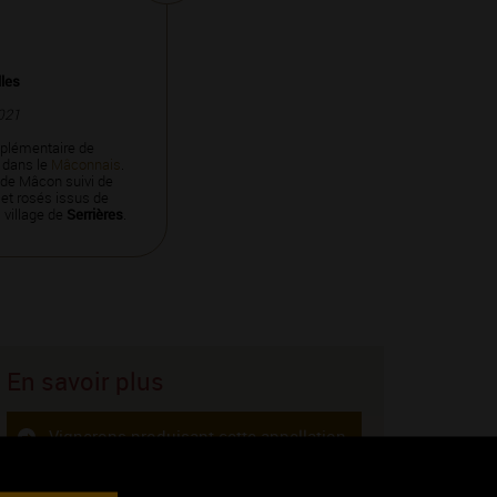
lles
021
plémentaire de
 dans le
Mâconnais
.
 de Mâcon suivi de
 et rosés issus de
l village de
Serrières
.
En savoir plus
Vignerons produisant cette appellation