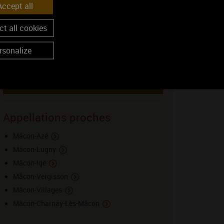
Décret d'appellation
ccept all
t all cookies
Fiche appellation
rsonalize
Atlas intéractif
Site des vins de Mâcon
Appellations proches
Mâcon-Azé
Mâcon-Lugny
Mâcon-Igé
Mâcon-Vergisson
Mâcon-Villages
Mâcon-Charnay-Lès-Mâcon