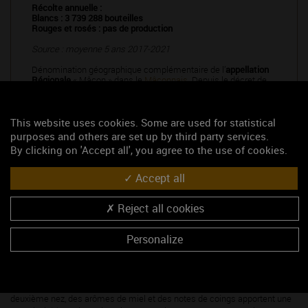
Récolte annuelle :
Blancs : 3 739 288 bouteilles
Rouges et rosés : pas de production
Source : moyenne 5 ans 2017-2021
Dénomination géographique complémentaire de l’
appellation
Régionale
« Mâcon » dans le
Mâconnais
. Depuis le décret de
2005, le nom de Mâcon suivi de Lugny désigne les vins blancs,
rouges et rosés issus de l’aire délimitée à l’intérieur des
villages de
Bissy-la-Mâconnaise, Lugny, Saint-Gengoux-de-
Scissé
et, pour une partie, de
Cruzille
.
This website uses cookies. Some are used for statistical
purposes and others are set up by third party services.
By clicking on 'Accept all', you agree to the use of cookies.
Accept all
Reject all cookies
Caractères
des vins
Personalize
Le
vin blanc
sec présente à l’œil du dégustateur une robe or pâle aux
reflets verts. Son nez expressif offre une finesse aromatique florale
(acacia, muguet), teintée de notes d’agrumes (citron, pamplemousse). En
deuxième nez, des arômes de miel et des notes de coings apportent une