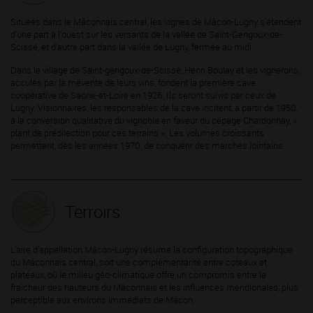
Situées dans le Mâconnais central, les vignes de Mâcon-Lugny s’étendent
d’une part à l’ouest sur les versants de la vallée de Saint-Gengoux-de-
Scissé, et d’autre part dans la vallée de Lugny, fermée au midi.
Dans le village de Saint-gengoux-de-Scissé, Henri Boulay et les vignerons,
acculés par la mévente de leurs vins, fondent la première cave
coopérative de Saône-et-Loire en 1926. Ils seront suivis par ceux de
Lugny. Visionnaires, les responsables de la cave incitent, à partir de 1950,
à la conversion qualitative du vignoble en faveur du cépage Chardonnay, «
plant de prédilection pour ces terrains ». Les volumes croissants
permettent, dès les années 1970, de conquérir des marchés lointains.
Terroirs
L’aire d’appellation Mâcon-Lugny résume la configuration topographique
du Mâconnais central, soit une complémentarité entre coteaux et
plateaux, où le milieu géo-climatique offre un compromis entre la
fraîcheur des hauteurs du Mâconnais et les influences méridionales, plus
perceptible aux environs immédiats de Mâcon.