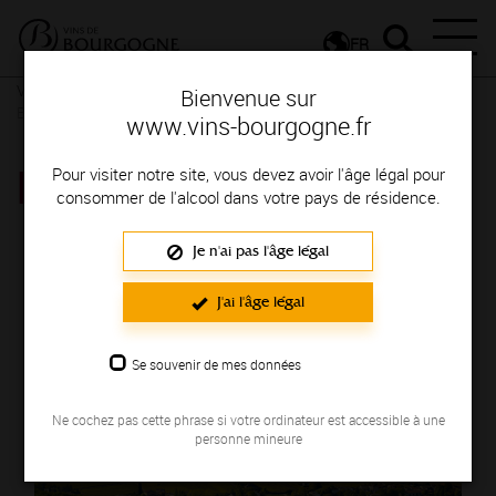
FR
Vins et Terroirs
La Bourgogne et ses Appellations
La
Bienvenue sur
Bourgogne, une localisation privilégiée
www.vins-bourgogne.fr
MÂCON-LUGNY
Pour visiter notre site, vous devez avoir l'âge légal pour
consommer de l'alcool dans votre pays de résidence.
Je n'ai pas l'âge légal
J'ai l'âge légal
Se souvenir de mes données
Ne cochez pas cette phrase si votre ordinateur est accessible à une
personne mineure