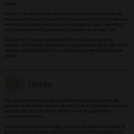
viticole.
En effet, si les vastes caves des négociants, reconverties en salles de
spectacle, témoignent de son rôle historique dans le commerce des vins,
son évolution urbaine contemporaine ferait presque oublier que Mâcon
contribue également à la production jusque dans les années 1950.
Ainsi, la ville
intra-muros
abrite pépiniéristes et viticulteurs, assez
nombreux en 1929 pour fonder la cave coopérative de Mâcon. Depuis son
rattachement à Mâcon, en 1972, Loché perpétue cette longue tradition
viticole.
Terroirs
Les vignes délimitées en Mâcon-Loché montent la douce pente des
premiers reliefs bordant la plaine de Saône (190 et 220 mètres d’altitude).
Cette pointe sud du Mâconnais bénéficie de la chaude influence
climatique méridionale.
Le piémont oriental du Mâconnais, constitué des sables de la Saône, se
prolonge vers les terrasses d’alluvions anciennes, formées à partir des