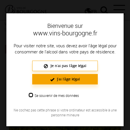
FR
Vins et Terroirs
La Bourgogne et ses Appellations
La
Bienvenue sur
Bourgogne, une localisation privilégiée
www.vins-bourgogne.fr
MÂCON-LOCHÉ
Pour visiter notre site, vous devez avoir l'âge légal pour
consommer de l'alcool dans votre pays de résidence.
Je n'ai pas l'âge légal
J'ai l'âge légal
Se souvenir de mes données
Ne cochez pas cette phrase si votre ordinateur est accessible à une
personne mineure