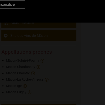
rsonalize
Fiche appellation
Atlas intéractif
Site des vins de Mâcon
Appellations proches
Mâcon-Solutré-Pouilly
Mâcon-Chardonnay
Mâcon-Chaintré
Mâcon-La Roche-Vineuse
Mâcon-Igé
Mâcon-Lugny