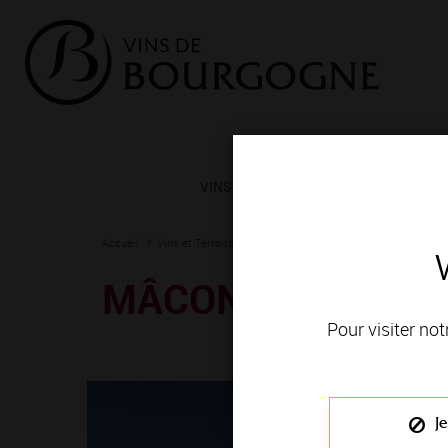
VINS ET TERROIRS
VIGNERONS 
Accueil
Vins et Terroirs
La Bourgogne et ses Appellations
La
MÂCON-FUISSÉ
Pour visiter not
Je