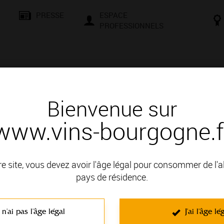
PRESSE
ESPACE
PROFESSIONNELS
& SAVOIR-FAIRE
CONSEILS ET DÉGUSTATION
VISITES E
Bienvenue sur
www.vins-bourgogne.f
 Bourgogne, une localisation privilégiée
re site, vous devez avoir l'âge légal pour consommer de l'
pays de résidence.
 n'ai pas l'âge légal
J'ai l'âge lé