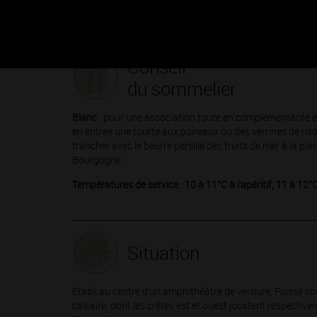
compromis entre l'expression rieuse du Mâcon et la miné
Conseil
du sommelier
Blanc
: pour une association toute en complémentarité ét
en entrée une tourte aux poireaux ou des verrines de ris
trancher avec le beurre persillé des fruits de mer à la p
Bourgogne.
Températures de service : 10 à 11°C à l’apéritif, 11 à 12°
Situation
Établi au centre d’un amphithéâtre de verdure, Fuissé voit
calcaire, dont les crêtes est et ouest jouxtent respectiv