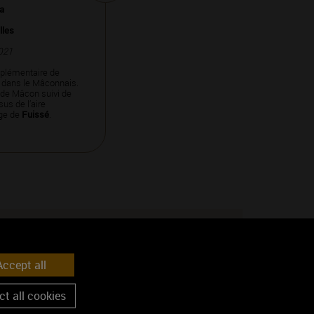
ha
lles
021
plémentaire de
 dans le Mâconnais.
 de Mâcon suivi de
us de l’aire
age de
Fuissé
.
En savoir plus
ccept all
Vignerons produisant cette appellation
t all cookies
Décret d'appellation