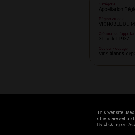
Catégorie
Appellation Régi
Région viticole
VIGNOBLE DU 
Création de l'appellat
31 juillet 1937
Couleur / cépage
Vins
blancs
, cé
Caractères
des vins
This website uses
others are set up b
D'une robe cristalline aux reflets d'or pâle, le Mâcon-Fui
By clicking on 'Acc
mesure de la dégustation, sur des arômes très floraux (a
s’accompagne d’une finale vive et acidulée persistante. I