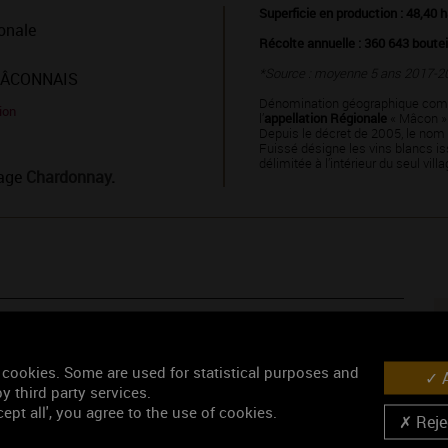
Superficie en production : 48,40 
onale
Récolte annuelle : 360 643 boutei
*Source : moyenne 5 ans 2017-2
MÂCONNAIS
Dénomination géographique com
ion
l’
appellation Régionale
« Mâcon »
Depuis le décret de 2005, le nom
Fuissé désigne les vins blancs iss
délimitée à l’intérieur du seul vill
page
Chardonnay
.
 cookies. Some are used for statistical purposes and
A
y third party services.
ssé
blanc
, discret au premier nez, se laisse découvrir au fur et à
ept all', you agree to the use of cookies.
Rejec
ubépine, chèvrefeuille, seringa). En bouche, son attaque droite
l allie structure aromatique flatteuse et pureté, comme un