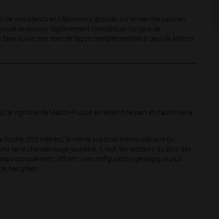
on de vins blancs en Mâconnais, écoulés sur le marché parisien
Fuissé de pouvoir légitimement revendiquer l’origine de
é de faire suivre son nom de façon complémentaire à celui de Mâcon.
 le vignoble de Mâcon-Fuissé se répartit de part et d’autre de la
la Roche (350 mètres), le même substrat marno-calcaire du
une terre chaude rouge-jaunâtre. À l’est, les secteurs du Bois des
s ceps conquérants, offrent une configuration géologique plus
cle hercynien.