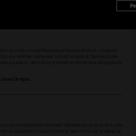
ralité de la Bourgogne.
Pe
ant donné la vivacité fréquente en bouche de ce vin, choisissez
ottos aux recettes crémeuses. Laissez ensuite sa trame acidulée
lancha (couteaux), des huîtres gratinées et des fameux escargots de
C durant le repas.
 son aire d’appellation nettement délimitée par la pliure de la côte
ement les appellations Mâcon-Loché et Saint-Véran sur le village de