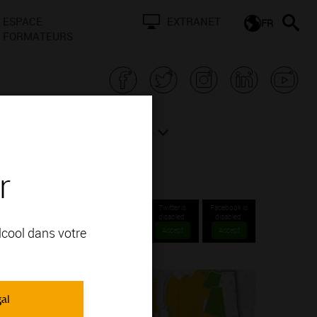
ESPACE
EXTRANET
FR
FORMATEURS
N BOURGOGNE
ACTUALITÉS
r
Twitter is
Facebook is
disabled.
disabled.
alcool dans votre
Accept
Accept
gal