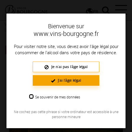
FR
Vins et Terroirs
La Bourgogne et ses Appellations
La
Bienvenue sur
Bourgogne, une localisation privilégiée
www.vins-bourgogne.fr
MÂCON-BURGY
Pour visiter notre site, vous devez avoir l'âge légal pour
consommer de l'alcool dans votre pays de résidence.
Je n'ai pas l'âge légal
J'ai l'âge légal
Se souvenir de mes données
Ne cochez pas cette phrase si votre ordinateur est accessible à une
personne mineure