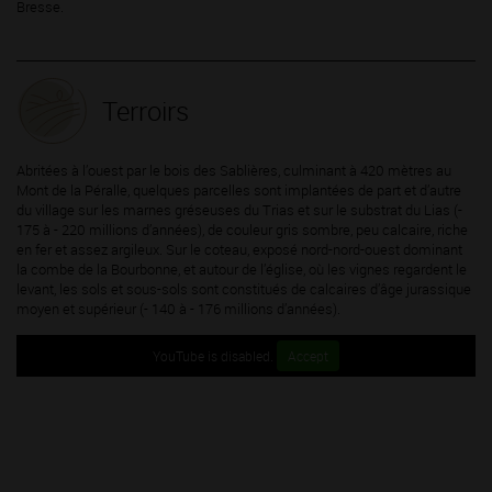
Bresse.
Terroirs
Abritées à l’ouest par le bois des Sablières, culminant à 420 mètres au
Mont de la Péralle, quelques parcelles sont implantées de part et d’autre
du village sur les marnes gréseuses du Trias et sur le substrat du Lias (-
175 à - 220 millions d’années), de couleur gris sombre, peu calcaire, riche
en fer et assez argileux. Sur le coteau, exposé nord-nord-ouest dominant
la combe de la Bourbonne, et autour de l’église, où les vignes regardent le
levant, les sols et sous-sols sont constitués de calcaires d’âge jurassique
moyen et supérieur (- 140 à - 176 millions d’années).
YouTube is disabled.
Accept