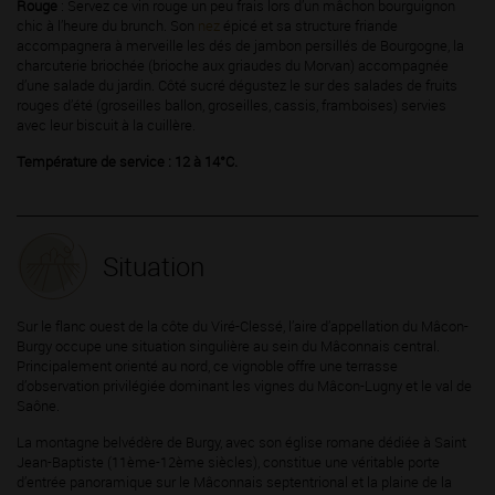
Rouge
: Servez ce vin rouge un peu frais lors d’un mâchon bourguignon
chic à l’heure du brunch. Son
nez
épicé et sa structure friande
accompagnera à merveille les dés de jambon persillés de Bourgogne, la
charcuterie briochée (brioche aux griaudes du Morvan) accompagnée
d’une salade du jardin. Côté sucré dégustez le sur des salades de fruits
rouges d’été (groseilles ballon, groseilles, cassis, framboises) servies
avec leur biscuit à la cuillère.
Température de service : 12 à 14°C.
Situation
Sur le flanc ouest de la côte du Viré-Clessé, l’aire d’appellation du Mâcon-
Burgy occupe une situation singulière au sein du Mâconnais central.
Principalement orienté au nord, ce vignoble offre une terrasse
d’observation privilégiée dominant les vignes du Mâcon-Lugny et le val de
Saône.
La montagne belvédère de Burgy, avec son église romane dédiée à Saint
Jean-Baptiste (11ème-12ème siècles), constitue une véritable porte
d’entrée panoramique sur le Mâconnais septentrional et la plaine de la