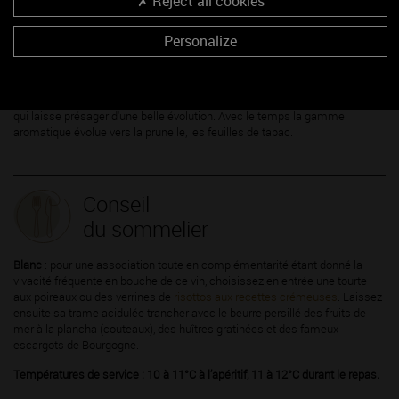
Reject all cookies
souvent marqués par une vivacité significative à l’attaque en bouche.
Cette dernière s’avère ample et fraîchement fruitée.
Personalize
Les
vins rouges
présentent une belle couleur grenat, soutenue et
profonde. Les arômes évoquent le marc tout juste sorti du pressoir, le jus
de groseille, la cerise, procurant ainsi un certain croquant. La bouche est
structurée et les tanins bein présents dans la prime jeunesse de ce vin, ce
qui laisse présager d'une belle évolution. Avec le temps la gamme
aromatique évolue vers la prunelle, les feuilles de tabac.
Conseil
du sommelier
Blanc
: pour une association toute en complémentarité étant donné la
vivacité fréquente en bouche de ce vin, choisissez en entrée une tourte
aux poireaux ou des verrines de
risottos aux recettes crémeuses
. Laissez
ensuite sa trame acidulée trancher avec le beurre persillé des fruits de
mer à la plancha (couteaux), des huîtres gratinées et des fameux
escargots de Bourgogne.
Températures de service : 10 à 11°C à l’apéritif, 11 à 12°C durant le repas.