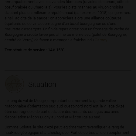
remarquablement avec les viandes fibreuses (ravioles de canard, côte de
bœuf braisée du Charollais). Pour les plats marinés au vin, on choisira
d’autant plus un millésime réputé chaud (par exemple 2018) qui gommera
ainsi l’acidité de la sauce : on appréciera alors une alliance goûteuse
équilibrée de ce vin accompagné d’un bœuf bourguignon ou d’une
meurette d’escargots. En fin de repas optez pour un fromage de vache de
Bourgogne à croûte lavée peu affiné ou même sec (palet de Bourgogne,
cendré de Vergy) de façon à ménager la fraicheur du
Gamay
.
Température de service : 14 à 15°C.
Situation
Le long du val de Mouge, empruntant un moment la grande vallée
mâconnaise d’orientation sud-sud-ouest/nord-nord-est, le village d’Azé
étire son vignoble de part et d’autre des versants contigus aux aires
d’appellation Mâcon-Lugny au nord et Mâcon-Igé au sud.
Comme Solutré, le site d’Azé peut légitimement revendiquer le rang de
haut-lieu géologique et archéologique. Fort de ce très ancien peuplement