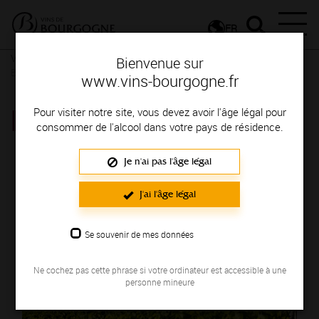
FR
Vins et Terroirs
La Bourgogne et ses Appellations
La
Bienvenue sur
Bourgogne, une localisation privilégiée
www.vins-bourgogne.fr
MÂCON-AZÉ
Pour visiter notre site, vous devez avoir l'âge légal pour
consommer de l'alcool dans votre pays de résidence.
Je n'ai pas l'âge légal
J'ai l'âge légal
Se souvenir de mes données
Ne cochez pas cette phrase si votre ordinateur est accessible à une
personne mineure