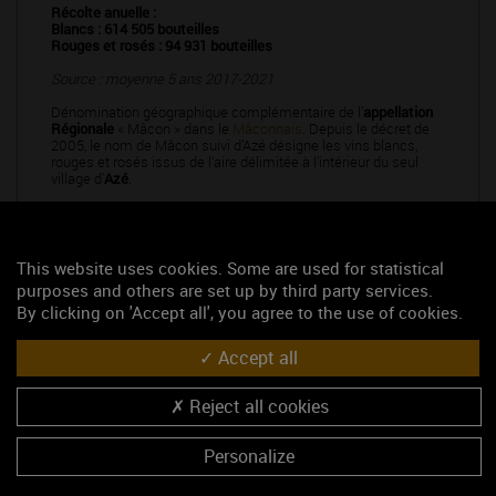
Récolte anuelle :
Blancs : 614 505 bouteilles
Rouges et rosés : 94 931 bouteilles
Source : moyenne 5 ans 2017-2021
Dénomination géographique complémentaire de l’
appellation
Régionale
« Mâcon » dans le
Mâconnais
. Depuis le décret de
2005, le nom de Mâcon suivi d’Azé désigne les vins blancs,
rouges et rosés issus de l’aire délimitée à l’intérieur du seul
village d’
Azé
.
This website uses cookies. Some are used for statistical
purposes and others are set up by third party services.
By clicking on 'Accept all', you agree to the use of cookies.
Caractères
des vins
Accept all
Reject all cookies
D'un bel or jaune, les
vins blancs
offrent un nez intense très flatteur
marqué par les fruits du verger (pêche, abricot, pâte de coing), mêlés à des
nuances de fleurs blanches (acacia). L'attaque est vive et cette sensation
Personalize
est prolongée en
bouche
par une trame acidulée qui lui confère une finale
assez longue. Ils sont assez représentatifs de ces vins plaisirs du