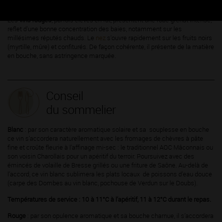
Mâconnais, à la fois charmeurs, gourmands et droits.
Les
vins rouges
, parfois élevés en fût, présentent une robe grenat intense,
reflet d'une bonne concentration des baies, notamment sur les
millésimes réputés chauds. Le
nez
s'ouvre rapidement sur les fruits noirs
(myrtille, mûre) et confiturés. De façon cohérente, il présente de la matière
en bouche, sans astringence marquée.
Conseil
du sommelier
Blanc
: par son caractère aromatique solaire et sa souplesse en bouche
ce vin s’accordera naturellement avec les fromages de chèvres à pâte
fine et croûte fleurie à l’affinage mi-sec : le traditionnel AOC Mâconnais ou
son voisin Charollais pour un apéritif du terroir. Poursuivez avec des
émincés de volaille de Bresse grillés ou une friture de Saône. Au-delà de
l’accord, ce vin blanc sublimera les plats locaux de poissons d’eau douce
(carpe des Dombes au vin blanc, pochouse de Verdun sur le Doubs).
Températures de service : 10 à 11°C à l’apéritif, 11 à 12°C durant le repas.
Rouge
: par son opulence aromatique et sa bouche charnue, il s’accordera