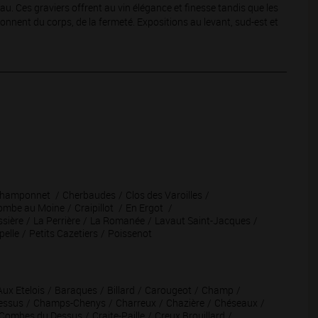
u. Ces graviers offrent au vin élégance et finesse tandis que les
donnent du corps, de la fermeté. Expositions au levant, sud-est et
hamponnet
Cherbaudes
Clos des Varoilles
ombe au Moine
Craipillot
En Ergot
ssière
La Perrière
La Romanée
Lavaut Saint-Jacques
pelle
Petits Cazetiers
Poissenot
Aux Etelois
Baraques
Billard
Carougeot
Champ
essus
Champs-Chenys
Charreux
Chazière
Chéseaux
Combes du Dessus
Craite-Paille
Creux Brouillard