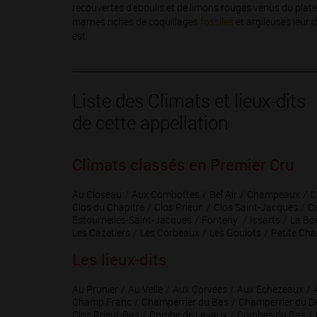
recouvertes d’éboulis et de limons rouges venus du platea
marnes riches de coquillages
fossiles
et argileuses leur 
est.
Liste des Climats et lieux-dits
de cette appellation
Climats classés en Premier Cru
Au Closeau
Aux Combottes
Bel Air
Champeaux
C
Clos du Chapitre
Clos Prieur
Clos Saint-Jacques
C
Estournelles-Saint-Jacques
Fonteny
Issarts
La Bo
Les Cazetiers
Les Corbeaux
Les Goulots
Petite Cha
Les lieux-dits
Au Prunier
Au Vellé
Aux Corvées
Aux Echezeaux
Champ Franc
Champerrier du Bas
Champerrier du D
Clos Prieur-Bas
Combe de Lavaux
Combes du Bas