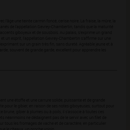
vec l’âge une teinte carmin foncé, cerise noire. La fraise, la mûre, la
ntanés de l'appellation Gevrey-Chambertin, tandis que la maturité
ux accents giboyeux et de sousbois. Au palais, s’exprime un grand
 et un esprit, l'appellation Gevrey-Chambertin s’affirme sur une
s’exprimant sur un grain très fin, sans dureté. Agréable jeune et à
 garde, souvent de grande garde, excellent pour apprendre les
nent une étoffe et une carrure solide, puissante et de grande
e pour le gibier, en raison de ses notes giboyeuses, surtout pour
 brune, gibier à plumes ou à poils, il s’associe à toutes ces
ts néanmoins ne dédaignent pas de le servir avec un filet de
 sur tous les fromages de vache et de caractère, en particulier
que le cîteaux, un proche voisin.