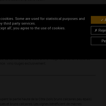
 cookies. Some are used for statistical purposes and
A
y third party services.
ept all', you agree to the use of cookies.
Rejec
de la
Bourgogne
. Au pied de la combe de Lavaux, le vieux château
Pe
chanoines de Langres ont longtemps veillé sur ces vignes. Premier
nectar plonge ses racines dans toute l’histoire du vin de
d’Origine Contrôlée forme une garde d’honneur à de fabuleux
e. La continuité de la Côte unit le village de Brochon à celui de
ence : vins rouges exclusivement.
upent la partie haute de la Côte (sols bruns calcaires peu épais)
iques et bruns calcaires. Les vignes bénéficient de marnes