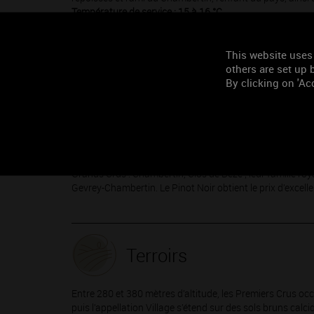
Température de service : 15 à 16 °C.
This website uses
others are set up b
Situation
By clicking on 'Acc
En venant de Dijon, ici commencent les Champs-Elysées 
des moines de Cluny fait figure de cave fortifiée et les 
acte de naissance en l’an 640 ! C’est dire à quel point ce 
Bourgogne. Instituée dès septembre 1936, l’Appellation 
Grands Crus : Chambertin, Clos de Bèze ; leur famille royal
Gevrey-Chambertin. Le Pinot Noir obtient le prix d’excell
Terroirs
Entre 280 et 380 mètres d’altitude, les Premiers Crus occ
puis l’appellation Village s’étend sur des sols bruns calc