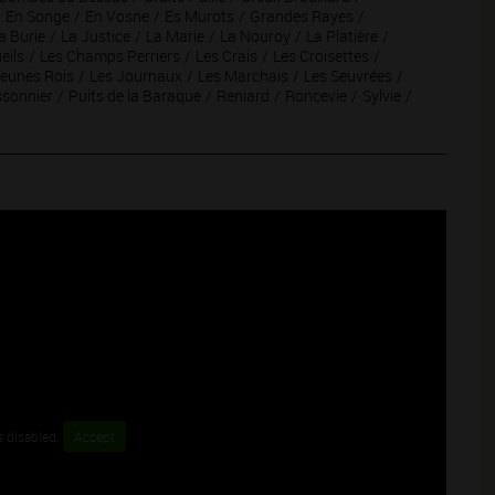
En Songe
En Vosne
Es Murots
Grandes Rayes
a Burie
La Justice
La Marie
La Nouroy
La Platière
eils
Les Champs Perriers
Les Crais
Les Croisettes
Jeunes Rois
Les Journaux
Les Marchais
Les Seuvrées
ssonnier
Puits de la Baraque
Reniard
Roncevie
Sylvie
s disabled.
Accept