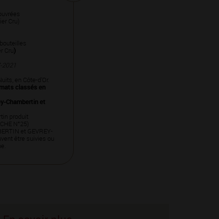
ouvrées
er Cru)
 bouteilles
r Cru
)
7-2021
uits, en Côte-d’Or.
imats classés en
y-Chambertin et
in produit
FICHE N°25)
BERTIN et GEVREY-
nt être suivies ou
ne.