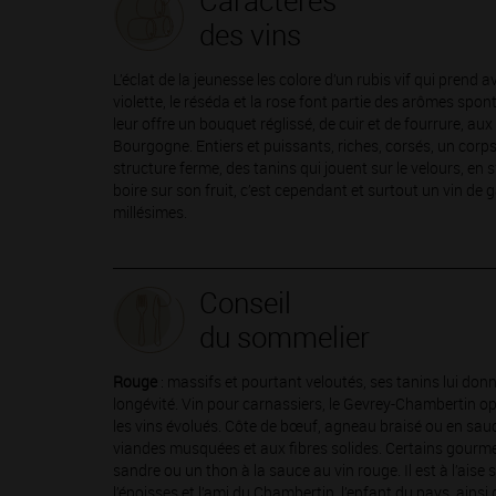
Caractères
des vins
L’éclat de la jeunesse les colore d’un rubis vif qui prend a
violette, le réséda et la rose font partie des arômes spo
leur offre un bouquet réglissé, de cuir et de fourrure, a
Bourgogne. Entiers et puissants, riches, corsés, un corps
structure ferme, des tanins qui jouent sur le velours, en 
boire sur son fruit, c’est cependant et surtout un vin de
millésimes.
Conseil
du sommelier
Rouge
: massifs et pourtant veloutés, ses tanins lui don
longévité. Vin pour carnassiers, le Gevrey-Chambertin opt
les vins évolués. Côte de bœuf, agneau braisé ou en sauce
viandes musquées et aux fibres solides. Certains gourme
sandre ou un thon à la sauce au vin rouge. Il est à l’aise
l’époisses et l’ami du Chambertin, l’enfant du pays, ainsi 