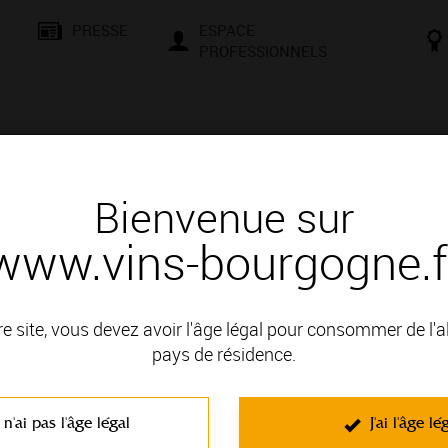
PRESSE
ESPACE
PROFESSIONNELS
& SAVOIR-FAIRE
CONSEILS ET DÉGUSTATION
VISITES E
Bienvenue sur
www.vins-bourgogne.f
 Bourgogne, une localisation privilégiée
RTIN
re site, vous devez avoir l'âge légal pour consommer de l'
pays de résidence.
 n'ai pas l'âge légal
J'ai l'âge lé