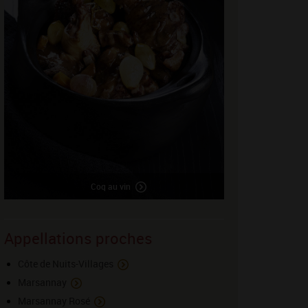
Coq au vin
Appellations proches
Côte de Nuits-Villages
YouTube is disabled.
Accept
Marsannay
Marsannay Rosé