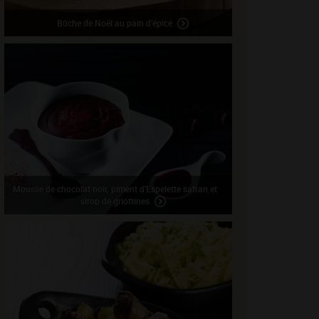
Bûche de Noël au pain d’épice
Mousse de chocolat noir, piment d’Espelette safran et
sirop de griottines