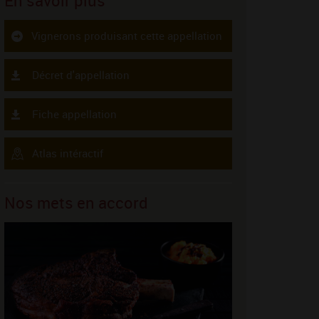
En savoir plus
Vignerons produisant cette appellation
Décret d'appellation
Fiche appellation
Atlas intéractif
Nos mets en accord