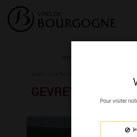
VINS ET TERROIRS
VIGNERONS 
Accueil
Vins et Terroirs
La Bourgogne et ses Appellations
La
GEVREY-CHAMBE
Pour visiter not
Je