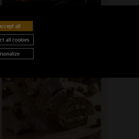
Côte de boeuf en croûte d’épices au café, pulpe de
patate douce au chocolat
ccept all
t all cookies
rsonalize