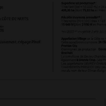
Superficie en production* :
ge
1 hectare (ha) = 10 000 m2 = 24 
409,36 ha
(dont
79,32 ha
en Premi
Récolte moyenne annuelle** :
 CÔTE DE NUITS
1 hectolitre (hl) = 100 litres = 133
15 649 hl (
dont
2 930 hl
en Premie
ion
936
*en 2022 ** moyenne 5 ans 201
Appellation Village
de la Côte de N
usivement, cépage
Pinot
Cette appellation comporte
26 Cl
Premier Cru
.
Communes de production :
Gevre
Brochon
.
La commune de Gevrey-Chambert
également
9 Grands Crus
. (voir 
Les appellations GEVREY-CHAM
CHAMBERTIN PREMIER CRU peuve
non du nom de leur Climat d’origi