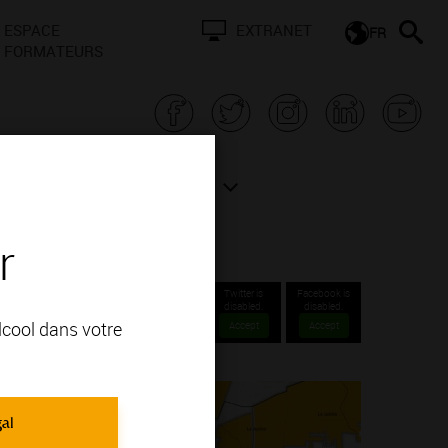
ESPACE
EXTRANET
FR
FORMATEURS
N BOURGOGNE
ACTUALITÉS
r
Twitter is
Facebook is
disabled.
disabled.
alcool dans votre
Accept
Accept
gal