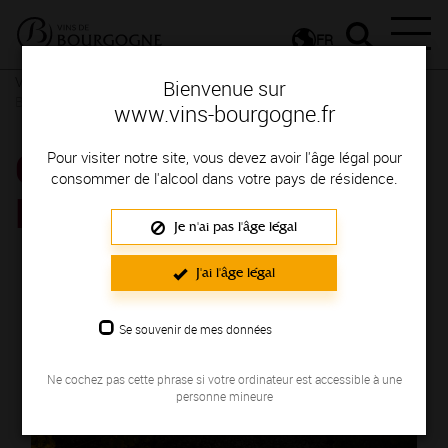
FR
Vins et Terroirs
La Bourgogne et ses Appellations
La
Bienvenue sur
Bourgogne, une localisation privilégiée
www.vins-bourgogne.fr
CRIOTS-BÂTARD-
Pour visiter notre site, vous devez avoir l'âge légal pour
consommer de l'alcool dans votre pays de résidence.
MONTRACHET
Je n'ai pas l'âge légal
J'ai l'âge légal
Se souvenir de mes données
Ne cochez pas cette phrase si votre ordinateur est accessible à une
personne mineure