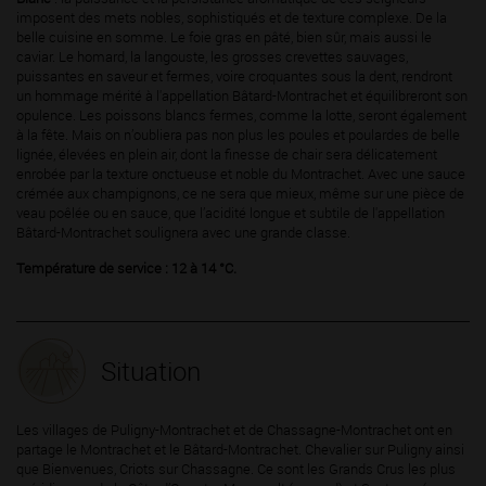
imposent des mets nobles, sophistiqués et de texture complexe. De la
belle cuisine en somme. Le foie gras en pâté, bien sûr, mais aussi le
caviar. Le homard, la langouste, les grosses crevettes sauvages,
puissantes en saveur et fermes, voire croquantes sous la dent, rendront
un hommage mérité à l'appellation Bâtard-Montrachet et équilibreront son
opulence. Les poissons blancs fermes, comme la lotte, seront également
à la fête. Mais on n’oubliera pas non plus les poules et poulardes de belle
lignée, élevées en plein air, dont la finesse de chair sera délicatement
enrobée par la texture onctueuse et noble du Montrachet. Avec une sauce
crémée aux champignons, ce ne sera que mieux, même sur une pièce de
veau poêlée ou en sauce, que l’acidité longue et subtile de l'appellation
Bâtard-Montrachet soulignera avec une grande classe.
Température de service : 12 à 14 °C.
Situation
Les villages de Puligny-Montrachet et de Chassagne-Montrachet ont en
partage le Montrachet et le Bâtard-Montrachet. Chevalier sur Puligny ainsi
que Bienvenues, Criots sur Chassagne. Ce sont les Grands Crus les plus