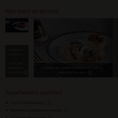
Nos mets en accord
Tartare de
crevettes à
la
citronnelle
gingembre
Suprêmes de volaille de Bresse à la truffe riz
et caviar
basmati et foie gras
Appellations proches
Corton-Charlemagne
Bienvenues-Bâtard-Montrachet
Chevalier-Montrachet