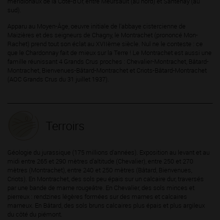
méridionaux de la Côte-d’Or, entre Meursault (au nord) et Santenay (au
sud).
Apparu au Moyen-Âge, oeuvre initiale de l’abbaye cistercienne de
Maizières et des seigneurs de Chagny, le Montrachet (prononcé Mon-
Rachet) prend tout son éclat au XVIIème siècle. Nul ne le conteste : ce
que le Chardonnay fait de mieux sur la Terre ! Le Montrachet est aussi une
famille réunissant 4 Grands Crus proches : Chevalier-Montrachet, Bâtard-
Montrachet, Bienvenues-Bâtard-Montrachet et Criots-Bâtard-Montrachet
(AOC Grands Crus du 31 juillet 1937).
Terroirs
Géologie du jurassique (175 millions d’années). Exposition au levant et au
midi entre 265 et 290 mètres d’altitude (Chevalier), entre 250 et 270
mètres (Montrachet), entre 240 et 250 mètres (Bâtard, Bienvenues,
Criots). En Montrachet, des sols peu épais sur un calcaire dur, traversés
par une bande de marne rougeâtre. En Chevalier, des sols minces et
pierreux : rendzines légères formées sur des marnes et calcaires
marneux. En Bâtard, des sols bruns calcaires plus épais et plus argileux
du côté du piémont.