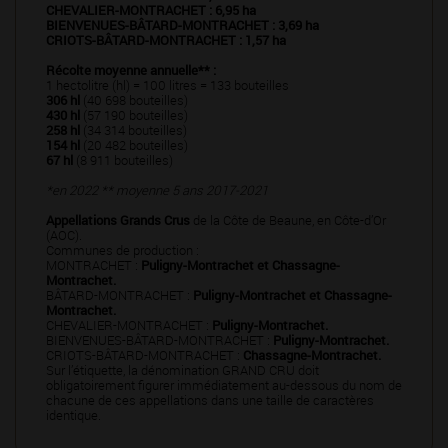
CHEVALIER-MONTRACHET : 6,95 ha
BIENVENUES-BÂTARD-MONTRACHET : 3,69 ha
CRIOTS-BÂTARD-MONTRACHET : 1,57 ha
Récolte moyenne annuelle** :
1 hectolitre (hl) = 100 litres = 133 bouteilles
306 hl
(40 698 bouteilles)
430 hl
(57 190 bouteilles)
258 hl
(34 314 bouteilles)
154 hl
(20 482 bouteilles)
67 hl
(8 911 bouteilles)
*en 2022 ** moyenne 5 ans 2017-2021
Appellations Grands Crus
de la Côte de Beaune, en Côte-d’Or
(AOC).
Communes de production :
MONTRACHET :
Puligny-Montrachet et Chassagne-
Montrachet.
BÂTARD-MONTRACHET :
Puligny-Montrachet et Chassagne-
Montrachet.
CHEVALIER-MONTRACHET :
Puligny-Montrachet.
BIENVENUES-BÂTARD-MONTRACHET :
Puligny-Montrachet.
CRIOTS-BÂTARD-MONTRACHET :
Chassagne-Montrachet.
Sur l’étiquette, la dénomination GRAND CRU doit
obligatoirement figurer immédiatement au-dessous du nom de
chacune de ces appellations dans une taille de caractères
identique.