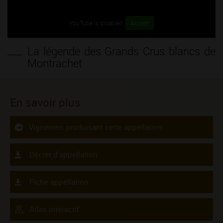
YouTube is disabled.
Accept
La légende des Grands Crus blancs de
Montrachet
En savoir plus
Vignerons produisant cette appellation
Décret d'appellation
Fiche appellation
Atlas intéractif