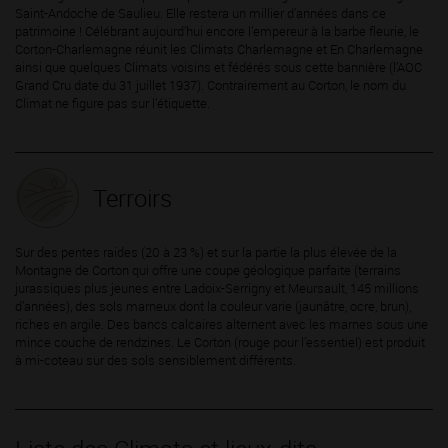
Saint-Andoche de Saulieu. Elle restera un millier d’années dans ce
patrimoine ! Célébrant aujourd’hui encore l’empereur à la barbe fleurie, le
Corton-Charlemagne réunit les Climats Charlemagne et En Charlemagne
ainsi que quelques Climats voisins et fédérés sous cette bannière (l’AOC
Grand Cru date du 31 juillet 1937). Contrairement au Corton, le nom du
Climat ne figure pas sur l’étiquette.
Terroirs
Sur des pentes raides (20 à 23 %) et sur la partie la plus élevée de la
Montagne de Corton qui offre une coupe géologique parfaite (terrains
jurassiques plus jeunes entre Ladoix-Serrigny et Meursault, 145 millions
d’années), des sols marneux dont la couleur varie (jaunâtre, ocre, brun),
riches en argile. Des bancs calcaires alternent avec les marnes sous une
mince couche de rendzines. Le Corton (rouge pour l’essentiel) est produit
à mi-coteau sur des sols sensiblement différents.