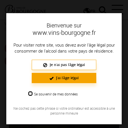
FR
Vins et Terroirs
La Bourgogne et ses Appellations
La
Bienvenue sur
Bourgogne, une localisation privilégiée
www.vins-bourgogne.fr
CORTON-
Pour visiter notre site, vous devez avoir l'âge légal pour
consommer de l'alcool dans votre pays de résidence.
CHARLEMAGNE
Je n'ai pas l'âge légal
J'ai l'âge légal
Se souvenir de mes données
Ne cochez pas cette phrase si votre ordinateur est accessible à une
personne mineure