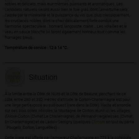
nobles et délicats, mais eux-mêmes puissants et aromatiques. Les
candidats naturels seront aussi bien le foie gras, dont l’amertume sera
cadrée par la minéralité et la puissance du vin, que, plus classiquement,
les crustacés nobles, dont la chair délicatement forte conduit une
harmonie spectaculaire : homard, langouste, crabe... Les volailles et le
veau en sauce blanche lui feront également honneur, tout comme les
fromages bleus.
Température de service : 12 à 14 °C.
Situation
À la limite entre la Côte de Nuits et la Côte de Beaune, penchant de ce
côté, entre 280 et 330 mètres d’altitude, le Corton-Charlemagne est pour
une large part exposé au sud-ouest (rare dans la Côte). Haute et arrondie
sur ses trois côtés viticoles, la Montagne de Corton réunit ici les villages
d’Aloxe-Corton (Climat Le Charlemagne), de Pernand-Vergelesses (Climat
En Charlemagne) et de Ladoix-Serrigny (quelques
Climats
en tout ou partie
: Pougets, Corton, Languettes).
Cette vigne est offerte par l’empereur Charlemagne en 775 à la collégiale