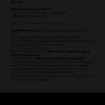
59,77 ha
Récolte moyenne annuelle** :
1 hectolitre (hl) = 100 litres = 133 bouteilles
2 203 hl
(292 999 bouteilles)
*en 2022 ** moyenne 5 ans 2017-2021
Appellation Grand Cru
de la Côte de Beaune, en Côte-d’Or
(
AOC
).
L’aire de production des vins de l’appellation CORTON-
CHARLEMAGNE englobe celle de l’appellation CHARLEMAGNE
qui, actuellement, n’est plus revendiquée.
Communes de production :
CORTON-CHARLEMAGNE :
Aloxe-Corton, Ladoix-Serrigny et
Pernand-Vergelesses.
CHARLEMAGNE :
Aloxe-Corton et Pernand-Vergelesses.
Certaines parcelles, selon qu'elles sont plantées en Pinot Noir
ou en Chardonnay, peuvent bénéficier, au choix du producteur,
soit de l'appellation CORTON-CHARLEMAGNE (vins blancs).
Sur l’étiquette, la dénomination GRAND CRU doit
obligatoirement figurer immédiatement au-dessous du nom de
chacune de ces appellations.