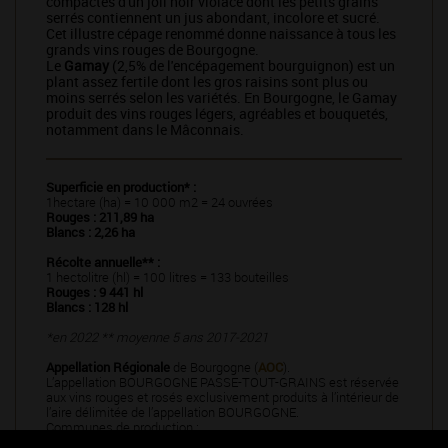
compactes d'un joli noir violacé dont les petits grains
serrés contiennent un jus abondant, incolore et sucré.
Cet illustre cépage renommé donne naissance à tous les
grands vins rouges de Bourgogne.
Le
Gamay
(2,5% de l'encépagement bourguignon) est un
plant assez fertile dont les gros raisins sont plus ou
moins serrés selon les variétés. En Bourgogne, le Gamay
produit des vins rouges légers, agréables et bouquetés,
notamment dans le Mâconnais.
Superficie en production* :
1hectare (ha) = 10 000 m2 = 24 ouvrées
Rouges : 211,89 ha
Blancs : 2,26 ha
Récolte annuelle** :
1 hectolitre (hl) = 100 litres = 133 bouteilles
Rouges : 9 441 hl
Blancs : 128 hl
*en 2022 ** moyenne 5 ans 2017-2021
Appellation Régionale
de Bourgogne (
AOC
).
L’appellation BOURGOGNE PASSE-TOUT-GRAINS est réservée
aux vins rouges et rosés exclusivement produits à l’intérieur de
l’aire délimitée de l’appellation BOURGOGNE.
Communes de production :
Département de l’Yonne :
54 communes.