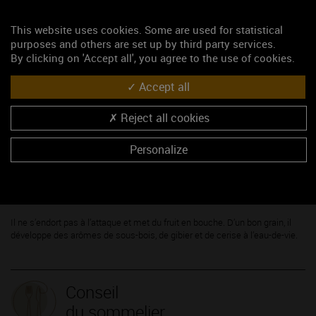
Département de la Côte-d’Or :
91 communes.
Département de Saône-et-Loire :
154 communes.
This website uses cookies. Some are used for statistical
purposes and others are set up by third party services.
By clicking on 'Accept all', you agree to the use of cookies.
Accept all
Caractères
Reject all cookies
des vins
Personalize
Il est de divers styles selon la proportion de
Gamay
et de Pinot et selon
son terroir d’origine. Sous des reflets mauves, fuchsias, il a ce côté léger,
friand, frais et fruité. En tempérant sa vivacité, le Pinot apporte moelleux et
sérénité.
Il ne s’endort pas à l’attaque et met du fruit en bouche. D’un bon grain, il
développe des arômes de sous-bois, de gibier et de cerise à l’eau-de-vie.
Conseil
du sommelier