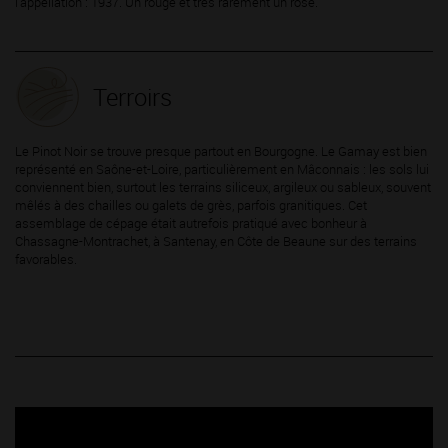
l’appellation : 1937. Un rouge et très rarement un rosé.
Terroirs
Le Pinot Noir se trouve presque partout en Bourgogne. Le Gamay est bien
représenté en Saône-et-Loire, particulièrement en Mâconnais : les sols lui
conviennent bien, surtout les terrains siliceux, argileux ou sableux, souvent
mêlés à des chailles ou galets de grès, parfois granitiques. Cet
assemblage de cépage était autrefois pratiqué avec bonheur à
Chassagne-Montrachet, à Santenay, en Côte de Beaune sur des terrains
favorables.