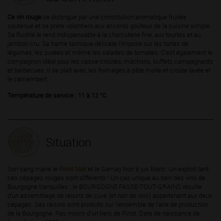
Ce vin rouge
se distingue par une constitution aromatique fruitée
soutenue et se prête volontiers aux accords goûteux de la cuisine simple.
Sa fluidité le rend indispensable à la charcuterie fine, aux tourtes et au
jambon cru. Sa trame tannique délicate l’impose sur les tartes de
légumes, les purées et même les salades de tomates. C’est également le
compagnon idéal pour les casse-croûtes, mâchons, buffets campagnards
et barbecues. Il se plaît avec les fromages à pâte molle et croûte lavée et
le camembert.
Température de service : 11 à 12 °C.
Situation
Son sang marie le
Pinot Noir
et le Gamay Noir à jus blanc. Un exploit tant
ces cépages rouges sont différents ! Un cas unique au sein des vins de
Bourgogne tranquilles : le BOURGOGNE PASSE-TOUT-GRAINS résulte
d’un assemblage de raisins de cuve (et non de vins) appartenant aux deux
cépages. Ses raisins sont produits sur l’ensemble de l’aire de production
de la Bourgogne. Pas moins d’un tiers de Pinot. Date de naissance de