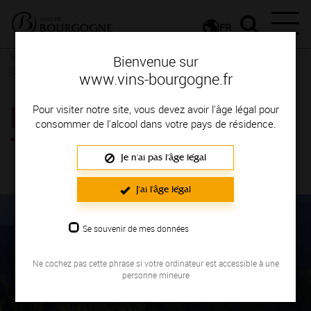
FR
Vins et Terroirs
La Bourgogne et ses Appellations
La
Bienvenue sur
Bourgogne, une localisation privilégiée
www.vins-bourgogne.fr
BOURGOGNE PASSE-
Pour visiter notre site, vous devez avoir l'âge légal pour
consommer de l'alcool dans votre pays de résidence.
TOUT-GRAINS
Je n'ai pas l'âge légal
J'ai l'âge légal
Se souvenir de mes données
Ne cochez pas cette phrase si votre ordinateur est accessible à une
personne mineure