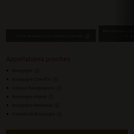
Mini-pizzas au conf
Crème de panais à la cannelle et pancetta
et ra
Appellations proches
Bourgogne
Bourgogne Côte d’Or
Coteaux Bourguignons
Bourgogne aligoté
Bourgogne Mousseux
Crémant de Bourgogne