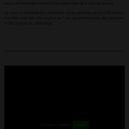
raisins est attestée environ 8 jours avant celle de la Côte de Beaune.
Le sous-sol présente des sédiments marins déposés pendant 50 millions
d’années, avec des grès argileux du Trias, qui alternent avec des calcaires
et des marnes du Jurassique.
YouTube is disabled.
Accept