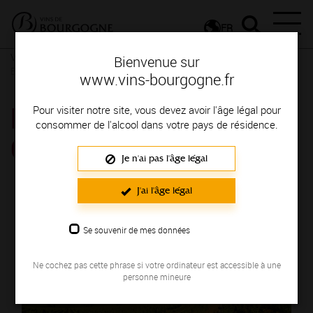
FR
Vins et Terroirs
La Bourgogne et ses Appellations
La
Bienvenue sur
Bourgogne, une localisation privilégiée
www.vins-bourgogne.fr
BOURGOGNE CÔTE
Pour visiter notre site, vous devez avoir l'âge légal pour
consommer de l'alcool dans votre pays de résidence.
CHALONNAISE
Je n'ai pas l'âge légal
J'ai l'âge légal
Se souvenir de mes données
Ne cochez pas cette phrase si votre ordinateur est accessible à une
personne mineure