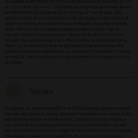
Le vignoble du BOURGOGNE CÔTE CHALONNAISE est situé entre la
Côte
de Beaune
et le
Mâconnais
. Il est établi sur les pentes de collines douces,
qui déterminent une bande de 25 km de long sur 7 km de large. Dès
l’Antiquité, l’activité commerciale suscitée par la paix romaine consacre
Chalon-sur-Saône, place de commerce et étape fluviale prépondérante.
Après l’influence de puissantes abbayes pendant le Moyen-Age, le
vignoble connaît un nouvel essor au 19ème siècle, alimentant en vins
courants les consommateurs des villes minières ou industrielles de la
région. Sa reconstruction après le phylloxera s’effectue en faveur des
petites et moyennes exploitations. Le vignoble a diminué de 50 % depuis
la moitié du 19ème siècle, pour se repositionner sur les coteaux les plus
favorables.
Terroirs
Le vignoble est installé entre 250 m et 370 m d’altitude, sur des versants
exposés vers l’est et le sud-est, favorisant l’ensoleillement matinal et l’abri
des vents dominants venant de l’ouest. Le secteur est sous l’influence
d’un climat de type océanique à tendance semi-continentale, avec des
étés particulièrement chauds, orageux et des automnes secs. La situation
méridionale accélère le cycle végétatif, de sorte que la maturité des