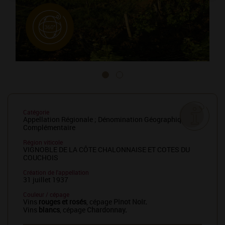
Catégorie
Appellation Régionale ; Dénomination Géographique
Complémentaire
Région viticole
VIGNOBLE DE LA CÔTE CHALONNAISE ET COTES DU
COUCHOIS
Création de l'appellation
31 juillet 1937
Couleur / cépage
Vins
rouges et rosés
, cépage
Pinot Noir
.
Vins
blancs
, cépage
Chardonnay
.