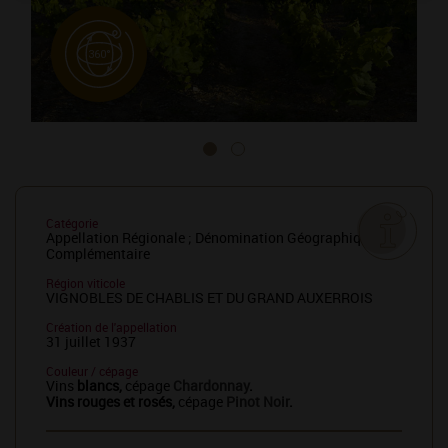
Catégorie
Appellation Régionale ; Dénomination Géographique
Complémentaire
Région viticole
VIGNOBLES DE CHABLIS ET DU GRAND AUXERROIS
Création de l'appellation
31 juillet 1937
Couleur / cépage
Vins
blancs,
cépage
Chardonnay
.
Vins rouges et rosés,
cépage
Pinot Noir
.