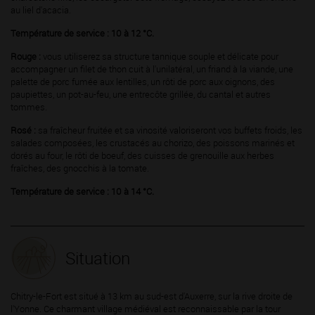
au liel d'acacia.
Température de service : 10 à 12 °C.
Rouge :
vous utiliserez sa structure tannique souple et délicate pour
accompagner un filet de thon cuit à l'unilatéral, un friand à la viande, une
palette de porc fumée aux lentilles, un rôti de porc aux oignons, des
paupiettes, un pot-au-feu, une entrecôte grillée, du cantal et autres
tommes.
Rosé :
sa fraîcheur fruitée et sa vinosité valoriseront vos buffets froids, les
salades composées, les crustacés au chorizo, des poissons marinés et
dorés au four, le rôti de boeuf, des cuisses de grenouille aux herbes
fraîches, des gnocchis à la tomate.
Température de service : 10 à 14 °C.
Situation
Chitry-le-Fort est situé à 13 km au sud-est d'Auxerre, sur la rive droite de
l'Yonne. Ce charmant village médiéval est reconnaissable par la tour