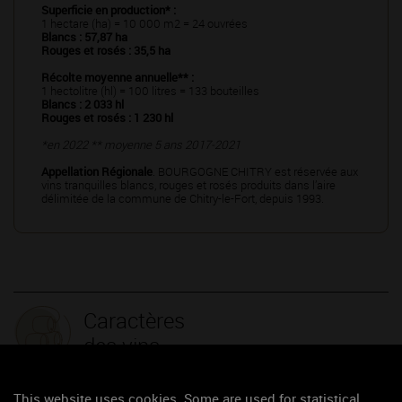
Superficie en production* :
1 hectare (ha) = 10 000 m2 = 24 ouvrées
Blancs : 57,87 ha
Rouges et rosés : 35,5 ha
Récolte moyenne annuelle** :
1 hectolitre (hl) = 100 litres = 133 bouteilles
Blancs : 2 033 hl
Rouges et rosés : 1 230 hl
*en 2022 ** moyenne 5 ans 2017-2021
Appellation Régionale
. BOURGOGNE CHITRY est réservée aux
vins tranquilles blancs, rouges et rosés produits dans l’aire
délimitée de la commune de Chitry-le-Fort, depuis 1993.
Caractères
des vins
Les vins blancs
affichent une couleur jaune pâle, avec des reflets jaune
argenté. Le nez offre un parfum d'aubépine, avec des notes de citron, de
This website uses cookies. Some are used for statistical