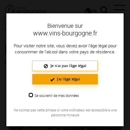
FR
Vins et Terroirs
La Bourgogne et ses Appellations
La
Bienvenue sur
Bourgogne, une localisation privilégiée
www.vins-bourgogne.fr
BOURGOGNE CHITRY
Pour visiter notre site, vous devez avoir l'âge légal pour
consommer de l'alcool dans votre pays de résidence.
Je n'ai pas l'âge légal
J'ai l'âge légal
Se souvenir de mes données
Ne cochez pas cette phrase si votre ordinateur est accessible à une
personne mineure