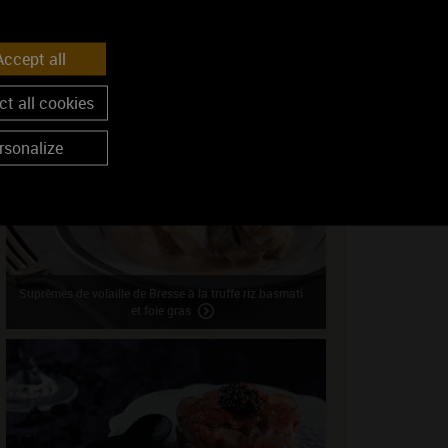
Nos mets en accord
ccept all
t all cookies
rsonalize
Suprêmes de volaille de Bresse à la truffe riz basmati
et foie gras