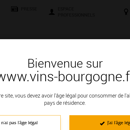
PRESSE
ESPACE
PROFESSIONNELS
& SAVOIR-FAIRE
CONSEILS ET DÉGUSTATION
VISITES E
Bienvenue sur
www.vins-bourgogne.f
 Bourgogne, une localisation privilégiée
CHET
re site, vous devez avoir l'âge légal pour consommer de l'
pays de résidence.
 n'ai pas l'âge légal
J'ai l'âge lé