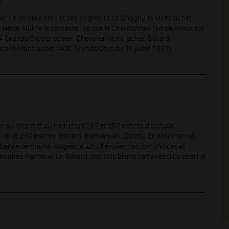
cienne de Maizières et des seigneurs de Chagny, le Montrachet
ècle. Nul ne le conteste : ce que le Chardonnay fait de mieux sur
t 4 Grands Crus proches : Chevalier-Montrachet, Bâtard-
tard-Montrachet (AOC Grands Crus du 31 juillet 1937).
n au levant et au midi entre 265 et 290 mètres d’altitude
 240 et 250 mètres (Bâtard, Bienvenues, Criots). En Montrachet,
e bande de marne rougeâtre. En Chevalier, des sols minces et
alcaires marneux. En Bâtard, des sols bruns calcaires plus épais et