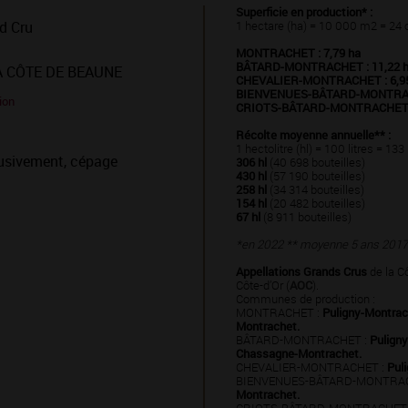
Superficie en production* :
d Cru
1 hectare (ha) = 10 000 m2 = 24 
MONTRACHET : 7,79 ha
BÂTARD-MONTRACHET : 11,22 
A CÔTE DE BEAUNE
CHEVALIER-MONTRACHET : 6,95
BIENVENUES-BÂTARD-MONTRACH
ion
CRIOTS-BÂTARD-MONTRACHET :
Récolte moyenne annuelle** :
1 hectolitre (hl) = 100 litres = 133
usivement, cépage
306 hl
(40 698 bouteilles)
430 hl
(57 190 bouteilles)
258 hl
(34 314 bouteilles)
154 hl
(20 482 bouteilles)
67 hl
(8 911 bouteilles)
*en 2022 ** moyenne 5 ans 201
Appellations Grands Crus
de la C
Côte-d’Or (
AOC
).
Communes de production :
MONTRACHET :
Puligny-Montrac
Montrachet.
BÂTARD-MONTRACHET :
Pulign
Chassagne-Montrachet.
CHEVALIER-MONTRACHET :
Pul
BIENVENUES-BÂTARD-MONTRA
Montrachet.