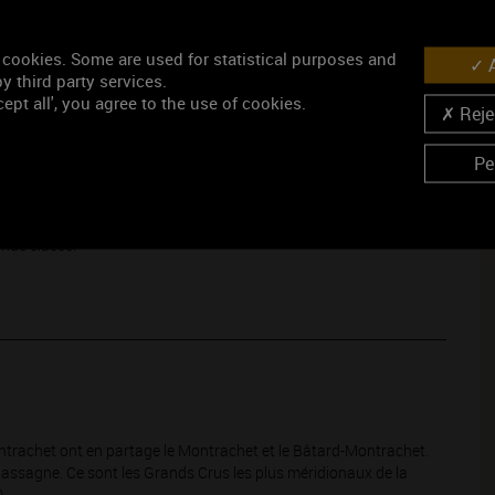
 cookies. Some are used for statistical purposes and
A
y third party services.
 seigneurs imposent des mets nobles, sophistiqués et de texture
ept all', you agree to the use of cookies.
Rejec
té, bien sûr, mais aussi le caviar. Le homard, la langouste, les
rmes, voire croquantes sous la dent, rendront un hommage mérité
pulence.
Les poissons
blancs fermes, comme la lotte, seront
Pe
ules et poulardes de belle lignée, élevées en plein air, dont la
ure onctueuse et noble du Montrachet. Avec une sauce crémée aux
e veau poêlée ou en sauce, que l’acidité longue et subtile de
nde classe.
trachet ont en partage le Montrachet et le Bâtard-Montrachet.
hassagne. Ce sont les Grands Crus les plus méridionaux de la
.