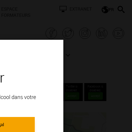
ESPACE
EXTRANET
FR
FORMATEURS
N BOURGOGNE
ACTUALITÉS
r
Twitter is
Facebook is
disabled.
disabled.
alcool dans votre
Accept
Accept
gal