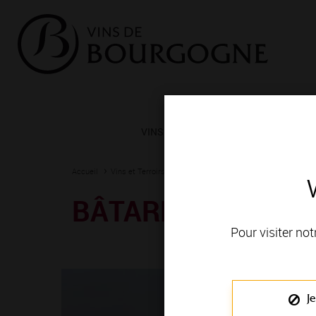
VINS ET TERROIRS
VIGNERONS 
Accueil
Vins et Terroirs
La Bourgogne et ses Appellations
La
BÂTARD-MONTRA
Pour visiter not
Je