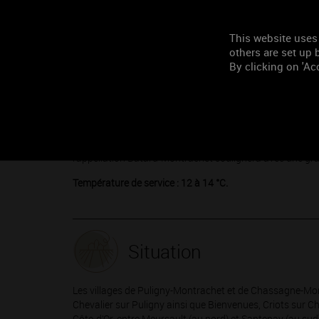
Conseil
du sommelier
This website uses
others are set up b
Blanc
: la puissance et la persistance aromatique de ces
By clicking on 'Acc
complexe. De la belle cuisine en somme. Le foie gras en pâ
grosses crevettes sauvages, puissantes en saveur et fe
à l'appellation Bâtard-Montrachet et équilibreront son o
également à la fête. Mais on n’oubliera pas non plus les po
finesse de chair sera délicatement enrobée par la text
champignons, ce ne sera que mieux, même sur une pièce d
l'appellation Bâtard-Montrachet soulignera avec une gra
Température de service : 12 à 14 °C.
Situation
Les villages de Puligny-Montrachet et de Chassagne-Mon
Chevalier sur Puligny ainsi que Bienvenues, Criots sur C
Côte-d’Or, entre Meursault (au nord) et Santenay (au sud)