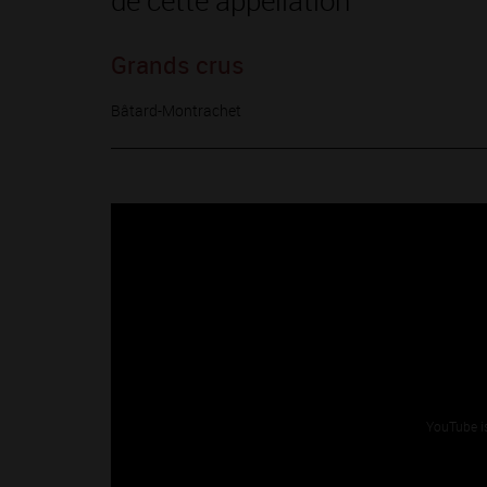
de cette appellation
Grands crus
Bâtard-Montrachet
YouTube i