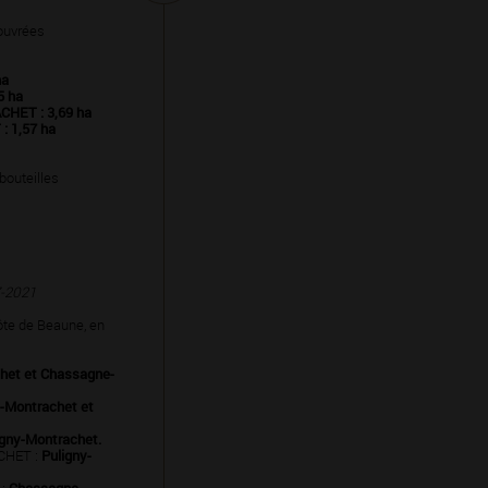
ouvrées
ha
 ha
ET : 3,69 ha
 1,57 ha
 bouteilles
7-2021
ôte de Beaune, en
het et Chassagne-
y-Montrachet et
igny-Montrachet.
CHET :
Puligny-