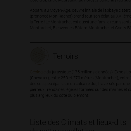
Apparu au Moyen-Âge, oeuvre initiale de l’abbaye cister
(prononcé Mon-Rachet) prend tout son éclat au XVIIème si
la Terre ! Le Montrachet est aussi une famille réunissan
Montrachet, Bienvenues-Bâtard-Montrachet et Criots-Bâ
Terroirs
Géologie
du jurassique (175 millions d’années). Expositio
(Chevalier), entre 250 et 270 mètres (Montrachet), entre
des sols peu épais sur un calcaire dur, traversés par un
pierreux : rendzines légères formées sur des marnes et c
plus argileux du côté du piémont.
Liste des Climats et lieux-dits