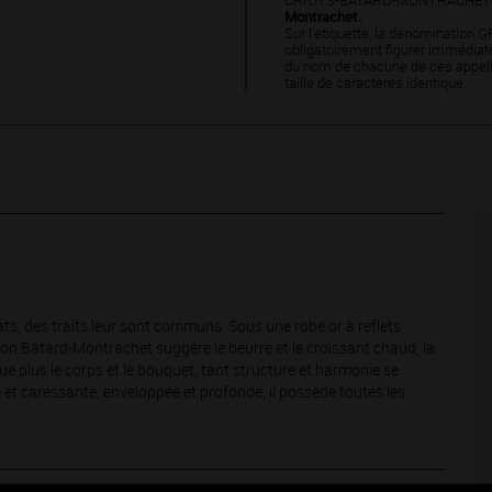
CRIOTS-BÂTARD-MONTRACHET
Montrachet.
Sur l’étiquette, la dénomination
obligatoirement figurer immédi
du nom de chacune de ces appell
taille de caractères identique.
ts, des traits leur sont communs. Sous une robe or à reflets
tion Bâtard-Montrachet suggère le beurre et le croissant chaud, la
ngue plus le corps et le bouquet, tant structure et harmonie se
 et caressante, enveloppée et profonde, il possède toutes les