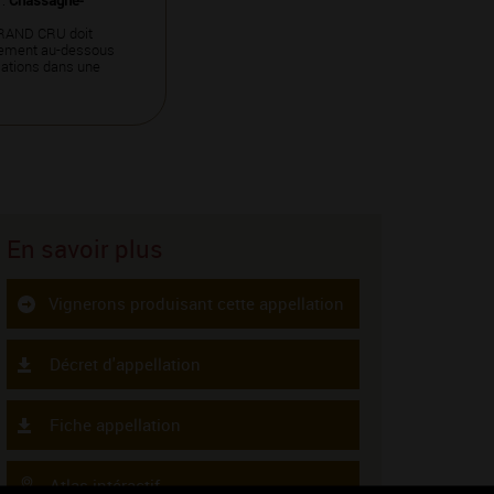
 :
Chassagne-
 GRAND CRU doit
atement au-dessous
ations dans une
En savoir plus
Vignerons produisant cette appellation
Décret d'appellation
Fiche appellation
Atlas intéractif