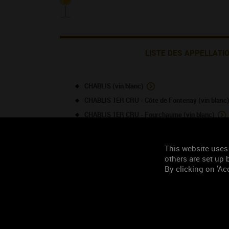
LISTE DES APPELLATI
CHABLIS (vin blanc)
CHABLIS 1ER CRU - Côte de Fontenay (vin blanc
CHABLIS 1ER CRU - Fourchaume (vin blanc)
CHABLIS 1ER CRU - Mont de Milieu (vin blanc)
CHABLIS 1ER CRU - Vaupulent (vin blanc)
This website uses
CHABLIS GRAND CRU - Blanchot (vin blanc)
others are set up b
By clicking on 'Acc
PETIT CHABLIS (vin blanc)
TOURISME À PROXIMITÉ