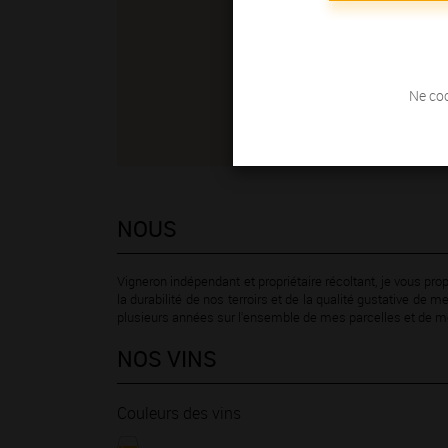
Ne coc
NOUS
Vigneron indépendant et propriétaire récoltant, je vous p
la durabilité de nos terroirs et de la qualité gustative de me
plusieurs années sur l'ensemble de mes parcelles et de mes 
NOS VINS
Couleurs des vins