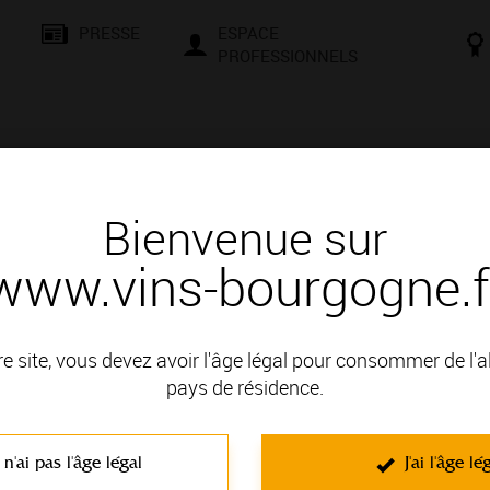
PRESSE
ESPACE
PROFESSIONNELS
& SAVOIR-FAIRE
CONSEILS ET DÉGUSTATION
VISITES E
Bienvenue sur
www.vins-bourgogne.f
és
Des signatures de renom
UD
re site, vous devez avoir l'âge légal pour consommer de l'
: CHABLIS
pays de résidence.
 n'ai pas l'âge légal
J'ai l'âge lé