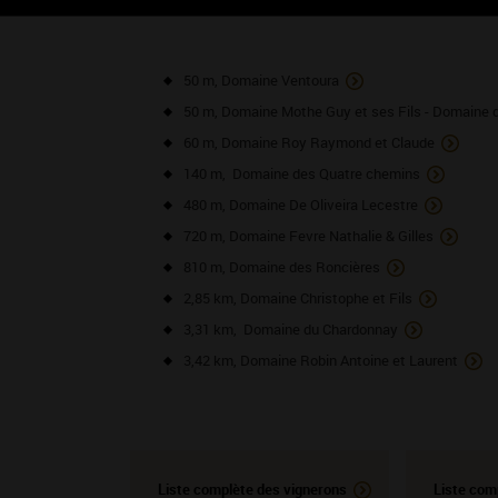
NOS VO
50 m, Domaine Ventoura
50 m, Domaine Mothe Guy et ses Fils - Domaine 
60 m, Domaine Roy Raymond et Claude
140 m, Domaine des Quatre chemins
480 m, Domaine De Oliveira Lecestre
720 m, Domaine Fevre Nathalie & Gilles
810 m, Domaine des Roncières
2,85 km, Domaine Christophe et Fils
3,31 km, Domaine du Chardonnay
3,42 km, Domaine Robin Antoine et Laurent
Liste complète des vignerons
Liste com