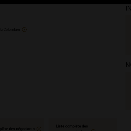
ISINS VIGNERONS
I
du Colombier
N
Liste complète des
plète des négociants