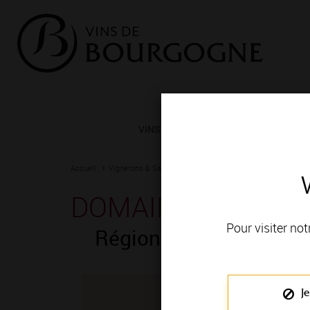
VINS ET TERROIRS
VIGNERONS 
Accueil
Vignerons & Savoir-faire
Femmes et hommes passionn
DOMAINE VRIGNA
Pour visiter not
Région de production 
Je