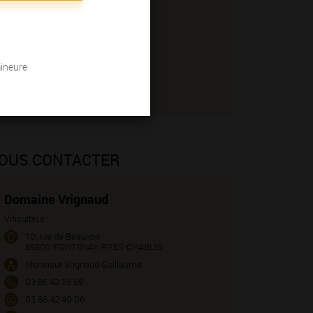
mineure
OUS CONTACTER
Domaine Vrignaud
Viticulteur
10, rue de Beauvoir
89800 FONTENAY-PRES-CHABLIS
Monsieur Vrignaud Guillaume
03 86 42 15 69
03 86 42 40 06