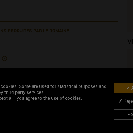
ONS PRODUITES PAR LE DOMAINE
V
)
 cookies. Some are used for statistical purposes and
A
N
y third party services.
ept all', you agree to the use of cookies.
Rejec
Pe