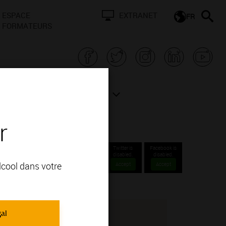
ESPACE
EXTRANET
FR
FORMATEURS
N BOURGOGNE
ACTUALITÉS
r
Twitter is
Facebook is
disabled.
disabled.
alcool dans votre
Accept
Accept
gal