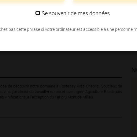
Se souvenir de mes données
hez pas cette phrase si votre ordinateur est accessible à une personne 
N
ropose de découvrir notre domaine à Fontenay-Près-Chablis. Soucieux de
s vins, j'ai choisi de travailler en bio et suis agréé Agiculture Bio depuis
vinifications, à l'exception du 1er cru Mont de Milieu.