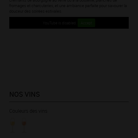
Crémants de Bourgogne au verre ou à la bouteille, planches de
fromages et charcuteries, et une ambiance parfaite pour savourer la
douceur des soirées estivales.
YouTube is disabled.
Accept
NOS VINS
Couleurs des vins