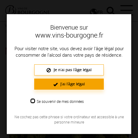
FR
Vignerons & Savoir-faire
Femmes et hommes passionnés
Des
Bienvenue sur
signatures de renom
www.vins-bourgogne.fr
MAISON VITTEAUT-ALBERTI
Pour visiter notre site, vous devez avoir l'âge légal pour
consommer de l'alcool dans votre pays de résidence.
Région de production : COTE CHALONNAISE
Je n'ai pas l'âge légal
J'ai l'âge légal
Se souvenir de mes données
Ne cochez pas cette phrase si votre ordinateur est accessible à une
personne mineure