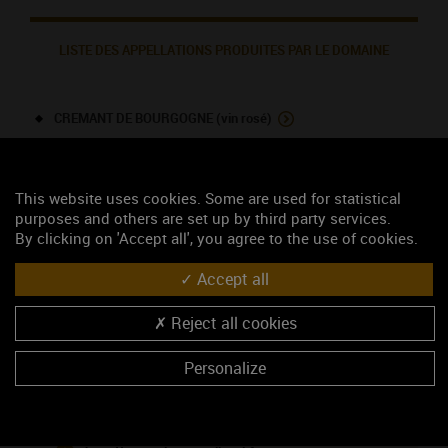
LISTE DES APPELLATIONS PRODUITES PAR LE DOMAINE
CREMANT DE BOURGOGNE (vin rosé)
CREMANT DE BOURGOGNE (vin blanc)
This website uses cookies. Some are used for statistical
NOUS CONTACTER
purposes and others are set up by third party services.
By clicking on 'Accept all', you agree to the use of cookies.
Maison Vitteaut-Alberti
Accept all
Négociant
Reject all cookies
16, rue de la Buisserolle
71150 RULLY
Mesdames BAUDRION / NEUZILLET Valérie /
Personalize
Marjorie
03 85 87 23 97
03 85 87 16 24