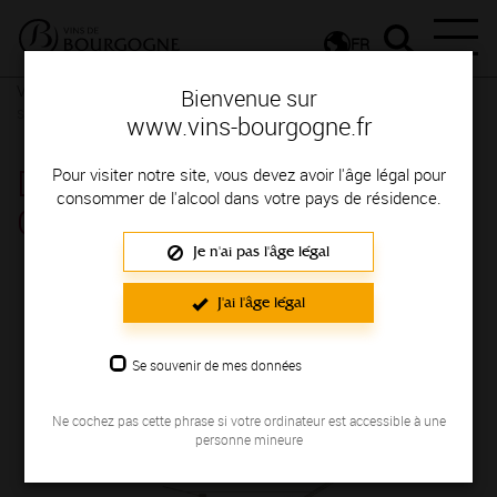
FR
Vignerons & Savoir-faire
Femmes et hommes passionnés
Des
Bienvenue sur
signatures de renom
www.vins-bourgogne.fr
DOMAINE DU VIEUX
Pour visiter notre site, vous devez avoir l'âge légal pour
consommer de l'alcool dans votre pays de résidence.
COLLÈGE - ERIC GUYARD
Je n'ai pas l'âge légal
Région de production : COTE DE NUITS
J'ai l'âge légal
Se souvenir de mes données
Ne cochez pas cette phrase si votre ordinateur est accessible à une
personne mineure