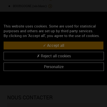
BOURGOGNE (vin blanc)
BOURGOGNE ALIGOTE (vin blanc)
CREMANT DE BOURGOGNE (vin blanc)
This website uses cookies. Some are used for statistical
FIXIN 1ER CRU - Hervelets (vin rouge)
purposes and others are set up by third party services.
By clicking on 'Accept all', you agree to the use of cookies.
FIXIN (vin rouge)
FIXIN (vin blanc)
Accept all
GEVREY-CHAMBERTIN (vin rouge)
Reject all cookies
GEVREY-CHAMBERTIN 1ER CRU - Champeaux (vin rouge)
Personalize
MARSANNAY (vin rouge)
MARSANNAY (vin blanc)
MARSANNAY ROSE (vin rosé)
NOUS CONTACTER