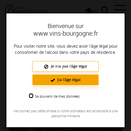
FR
Vignerons & Savoir-faire
Femmes et hommes passionnés
Des
Bienvenue sur
signatures de renom
www.vins-bourgogne.fr
MAISON TRAMIER L & FILS
Pour visiter notre site, vous devez avoir l'âge légal pour
consommer de l'alcool dans votre pays de résidence.
Région de production : COTE CHALONNAISE
Je n'ai pas l'âge légal
J'ai l'âge légal
Se souvenir de mes données
Ne cochez pas cette phrase si votre ordinateur est accessible à une
personne mineure