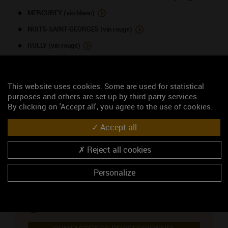
MERCUREY (vin blanc)
NUITS-SAINT-GEORGES (vin rouge)
RULLY (vin rouge)
RULLY (vin blanc)
This website uses cookies. Some are used for statistical
NOUS CONTACTER
purposes and others are set up by third party services.
By clicking on 'Accept all', you agree to the use of cookies.
Maison Tramier L & Fils
Accept all
Caveau de vente
Reject all cookies
14, rue de Chamerose
71640 MERCUREY
Monsieur DUFOULEUR Laurent
Personalize
03 85 45 10 83
03 85 45 50 07
https://www.maison-tramier.com