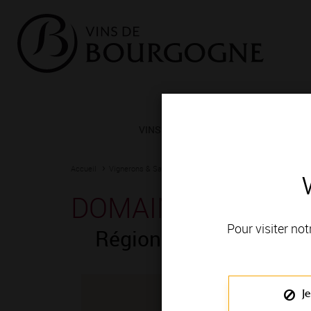
VINS ET TERROIRS
VIGNERONS 
Accueil
Vignerons & Savoir-faire
Femmes et hommes passionn
DOMAINE THIÉBLE
Pour visiter not
Région de production 
Je