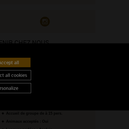
ENIR CHEZ NOUS
Voir sur la carte
ccept all
Coordonnées GPS :
47.81525, 3.86554
t all cookies
rsonalize
OS CONDITIONS D'ACCUEIL
Sur rendez-vous uniquement
Accueil de groupe de à 15 pers.
Animaux acceptés : Oui