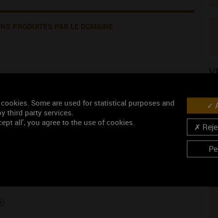
ONS PRODUITES PAR LE DOMAINE
V
 cookies. Some are used for statistical purposes and
A
y third party services.
ISINS VIGNERONS
ept all', you agree to the use of cookies.
Rejec
Pe
N