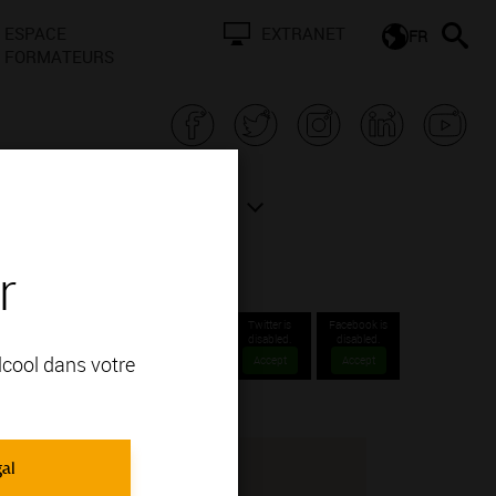
ESPACE
EXTRANET
FR
FORMATEURS
N BOURGOGNE
ACTUALITÉS
r
Twitter is
Facebook is
disabled.
disabled.
alcool dans votre
Accept
Accept
gal