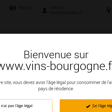
PRESSE
ESPACE
PROFESSIONNELS
& SAVOIR-FAIRE
CONSEILS ET DÉGUSTATION
VISITES E
Bienvenue sur
www.vins-bourgogne.f
és
Des signatures de renom
MONT LUCIE
re site, vous devez avoir l'âge légal pour consommer de l'
: CHABLIS
pays de résidence.
 n'ai pas l'âge légal
J'ai l'âge lé