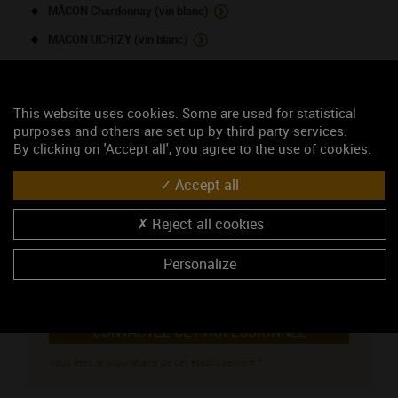
MÂCON Chardonnay (vin blanc)
MACON UCHIZY (vin blanc)
NOUS CONTACTER
This website uses cookies. Some are used for statistical
purposes and others are set up by third party services.
Domaine Talmard Gérald
By clicking on 'Accept all', you agree to the use of cookies.
Viticulteur
Accept all
685, Route de Chardonnay
71700 UCHIZY
Reject all cookies
Madame TALMARD Sandrine
03 85 40 59 40
Personalize
06 03 19 56 47
http://www.domainetalmard-gerald.fr
CONTACTEZ CE PROFESSIONNEL
Vous êtes le propriétaire de cet établissement ?