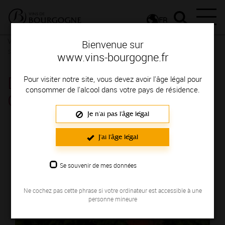
FR
Vignerons & Savoir-faire
Femmes et hommes passionnés
Des
Bienvenue sur
signatures de renom
www.vins-bourgogne.fr
DOMAINE TALMARD
Pour visiter notre site, vous devez avoir l'âge légal pour
consommer de l'alcool dans votre pays de résidence.
GÉRALD
Je n'ai pas l'âge légal
Région de production : MACONNAIS
J'ai l'âge légal
Se souvenir de mes données
Ne cochez pas cette phrase si votre ordinateur est accessible à une
personne mineure