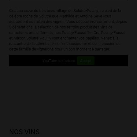
C'est au cœur du très beau village de Solutré-Pouilly, au pied de la
célèbre roche de Solutré que Mathilde et Antoine Sève vous
accueillent au milieu des vignes. Vous découvrirez comment, depuis
5 générations la sélection de nos terroirs produit des vins de
caractères très différents, nos Pouilly-Fuissé 1er Cru, Pouilly-Fuissé
et Mâcon Solutré-Pouilly vont enchanter vos papilles. Venez à la
rencontre de l'authenticité, de l'enthousiasme et de la passion de
cette famille de vignerons pour un bon moment à partager.
YouTube is disabled.
Accept
NOS VINS