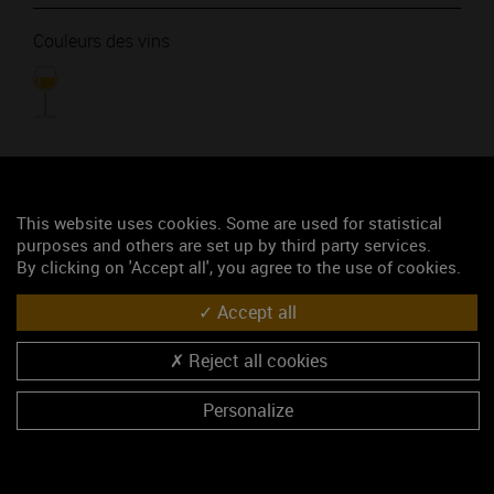
Couleurs des vins
LISTE DES APPELLATIONS PRODUITES PAR LE DOMAINE
This website uses cookies. Some are used for statistical
purposes and others are set up by third party services.
By clicking on 'Accept all', you agree to the use of cookies.
MÂCON-SOLUTRE (vin blanc)
POUILLY-FUISSE (vin blanc)
Accept all
Pouilly-Fuissé Premier Cru - Au Vignerais (vin blanc)
Reject all cookies
Pouilly-Fuissé Premier Cru - Aux Chailloux (vin blanc)
Personalize
NOUS CONTACTER