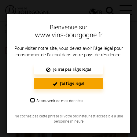
FR
Vignerons & Savoir-faire
Femmes et hommes passionnés
Des
Bienvenue sur
signatures de renom
www.vins-bourgogne.fr
DOMAINE SÈVE
Pour visiter notre site, vous devez avoir l'âge légal pour
consommer de l'alcool dans votre pays de résidence.
Région de production : MACONNAIS
Je n'ai pas l'âge légal
J'ai l'âge légal
Se souvenir de mes données
Ne cochez pas cette phrase si votre ordinateur est accessible à une
personne mineure