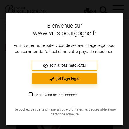
FR
Vignerons & Savoir-faire
Femmes et hommes passionnés
Des
Bienvenue sur
signatures de renom
www.vins-bourgogne.fr
DOMAINE SEGUIN MANUEL
Pour visiter notre site, vous devez avoir l'âge légal pour
consommer de l'alcool dans votre pays de résidence.
Région de production : COTE DE BEAUNE
Je n'ai pas l'âge légal
J'ai l'âge légal
Se souvenir de mes données
Ne cochez pas cette phrase si votre ordinateur est accessible à une
personne mineure