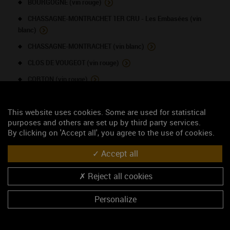
BOURGOGNE (vin rouge)
CHASSAGNE-MONTRACHET 1ER CRU - Les Embasées (vin
blanc)
CHASSAGNE-MONTRACHET (vin blanc)
CLOS DE VOUGEOT (vin rouge)
CORTON (vin rouge)
CORTON-CHARLEMAGNE (vin blanc)
This website uses cookies. Some are used for statistical
GEVREY-CHAMBERTIN (vin rouge)
purposes and others are set up by third party services.
MEURSAULT (vin blanc)
By clicking on 'Accept all', you agree to the use of cookies.
POMMARD 1ER CRU (vin rouge)
Accept all
POMMARD (vin rouge)
Reject all cookies
POUILLY-FUISSE (vin blanc)
PULIGNY-MONTRACHET 1ER CRU - La Garenne (vin blanc)
Personalize
RULLY (vin blanc)
SAVIGNY-LES-BEAUNE (vin blanc)