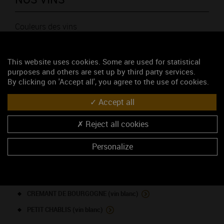
Couleurs des vins
This website uses cookies. Some are used for statistical
purposes and others are set up by third party services.
By clicking on 'Accept all', you agree to the use of cookies.
LISTE DES APPELLATIONS PRODUITES PAR LE DOMAINE
Accept all
Reject all cookies
BOURGOGNE (vin rouge)
Personalize
CHABLIS (vin blanc)
CHABLIS 1ER CRU - Vau de Vey (vin blanc)
CHABLIS 1ER CRU - Vaucoupin (vin blanc)
CREMANT DE BOURGOGNE (vin blanc)
PETIT CHABLIS (vin blanc)