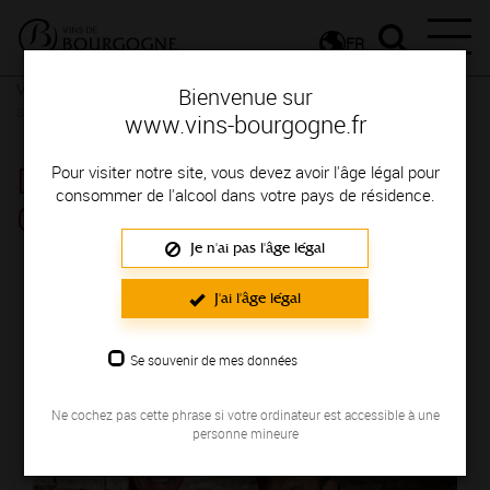
FR
Vignerons & Savoir-faire
Femmes et hommes passionnés
Des
Bienvenue sur
signatures de renom
www.vins-bourgogne.fr
DOMAINE SCHALLER
Pour visiter notre site, vous devez avoir l'âge légal pour
consommer de l'alcool dans votre pays de résidence.
CAMILLE ET LAURENT
Je n'ai pas l'âge légal
Région de production : CHABLIS
J'ai l'âge légal
Se souvenir de mes données
Ne cochez pas cette phrase si votre ordinateur est accessible à une
personne mineure