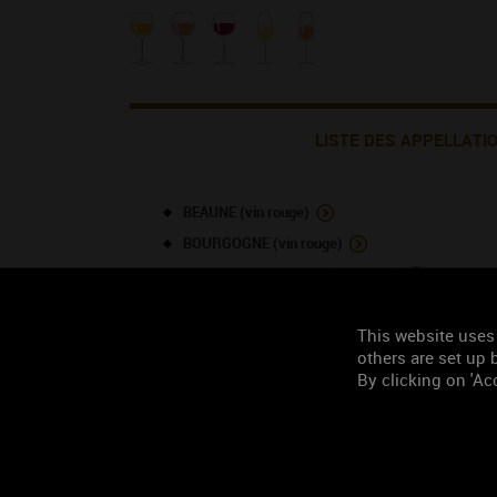
LISTE DES APPELLATI
BEAUNE (vin rouge)
BOURGOGNE (vin rouge)
BOURGOGNE ALIGOTE (vin blanc)
BOURGOGNE HAUTES-CÔTES DE BEAUNE (vin ro
This website uses
BOURGOGNE HAUTES-CÔTES DE BEAUNE (vin bl
others are set up b
COTEAUX BOURGUIGNONS ou BOURGOGNE GRAND
By clicking on 'Acc
CREMANT DE BOURGOGNE (vin rosé)
CREMANT DE BOURGOGNE (vin blanc)
POMMARD 1ER CRU - Les Charmots (vin rouge)
POMMARD (vin rouge)