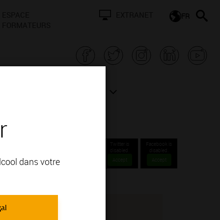
ESPACE
EXTRANET
FR
FORMATEURS
N BOURGOGNE
ACTUALITÉS
r
E
Twitter is
Facebook is
disabled.
disabled.
alcool dans votre
Accept
Accept
gal