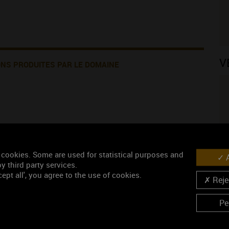
V
ONS PRODUITES PAR LE DOMAINE
uge)
N
 cookies. Some are used for statistical purposes and
anc)
A
y third party services.
 ORDINAIRE (vin rosé)
ept all', you agree to the use of cookies.
Rejec
Pe