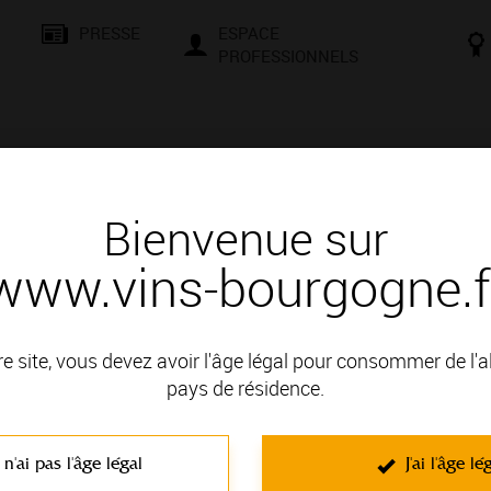
PRESSE
ESPACE
PROFESSIONNELS
& SAVOIR-FAIRE
CONSEILS ET DÉGUSTATION
VISITES E
Bienvenue sur
www.vins-bourgogne.f
és
Des signatures de renom
 FRANÇOIS ET BLANDIN
re site, vous devez avoir l'âge légal pour consommer de l'
 : HAUTES COTES DE BEAUNE
pays de résidence.
 n'ai pas l'âge légal
J'ai l'âge lé