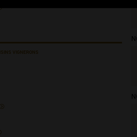
N
ISINS VIGNERONS
N