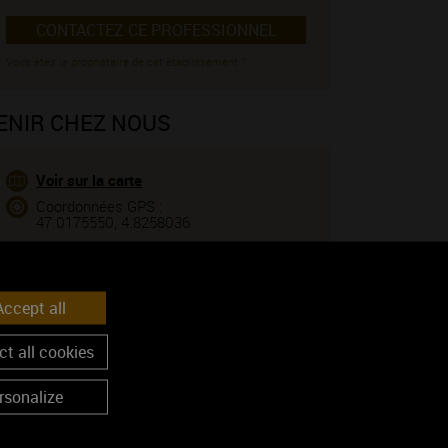
CONTACTEZ CE PROFESSIONNEL
Vous êtes le propriétaire de cet établissement ?
ENIR CHEZ NOUS
Voir sur la carte
Coordonnées GPS :
47.0175550, 4.8258036
OS LABELS
ccept all
Label touristique
t all cookies
rsonalize
Labels environnementaux