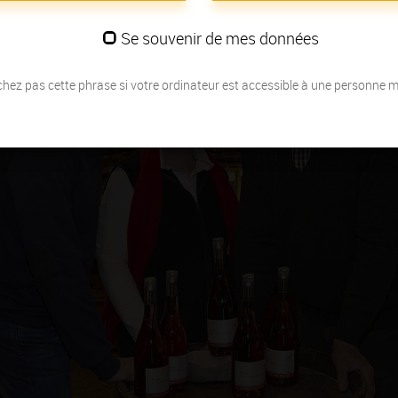
Se souvenir de mes données
hez pas cette phrase si votre ordinateur est accessible à une personne 