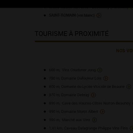
SAINT-AUBIN 1ER CRU - En Remilly (vin blanc)
SAINT-ROMAIN (vin blanc)
TOURISME À PROXIMITÉ
NOS VO
660 m, Vins Coudurier Jung
780 m, Domaine Dufouleur Loïs
800 m, Domaine du Lycée Viticole de Beaune
870 m, Domaine Debray
890 m, Cave des Hautes-Côtes Nuiton-Beaunoy
990 m, Domaine Morot Albert
990 m, Marché aux Vins
1,01 km, Caveau Delagrange Philippe Vins Fins