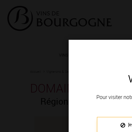
VINS ET TERROIRS
VIGNERONS 
Accueil
Vignerons & Savoir-faire
Femmes et hommes passionn
DOMAINE ROCAULT
Pour visiter not
Région de production
Je