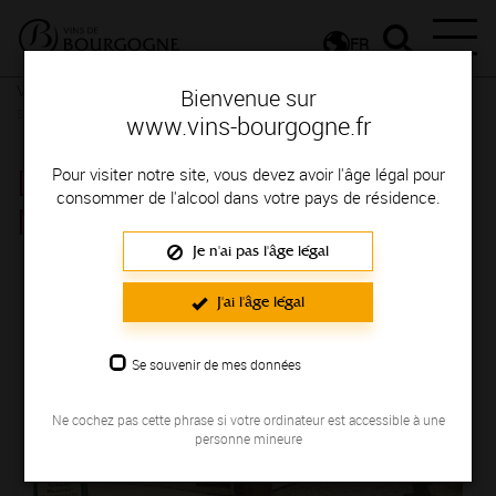
FR
Vignerons & Savoir-faire
Femmes et hommes passionnés
Des
Bienvenue sur
signatures de renom
www.vins-bourgogne.fr
DOMAINE REBOURGEON
Pour visiter notre site, vous devez avoir l'âge légal pour
consommer de l'alcool dans votre pays de résidence.
MICHEL
Je n'ai pas l'âge légal
Région de production : COTE DE BEAUNE
J'ai l'âge légal
Se souvenir de mes données
Ne cochez pas cette phrase si votre ordinateur est accessible à une
personne mineure