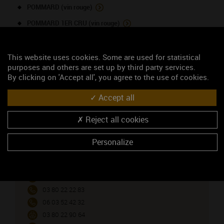
POMMARD (vin rouge)
POMMARD 1ER CRU (vin rouge)
POMMARD 1ER CRU - Les Arvelets (vin rouge)
SAINT-ROMAIN (vin blanc)
This website uses cookies. Some are used for statistical
purposes and others are set up by third party services.
VOLNAY 1ER CRU (vin rouge)
By clicking on 'Accept all', you agree to the use of cookies.
Accept all
NOUS CONTACTER
Reject all cookies
Domaine Rebourgeon Michel
Personalize
Négociant
7, place de l'Europe
21630 POMMARD
Madame Whitehead Delphine
03 80 22 22 83
06 03 52 42 32
03 80 22 90 64