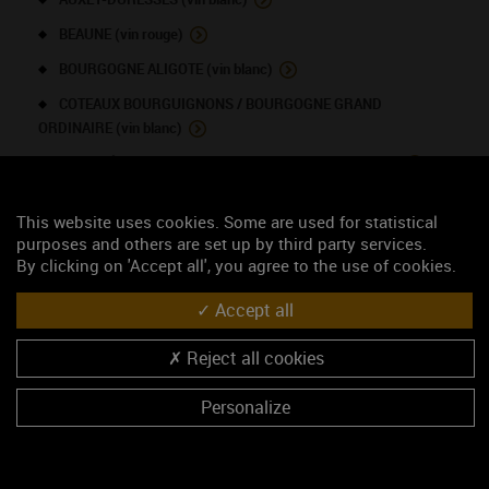
BEAUNE (vin rouge)
BOURGOGNE ALIGOTE (vin blanc)
COTEAUX BOURGUIGNONS / BOURGOGNE GRAND
ORDINAIRE (vin blanc)
MONTHÉLIE 1ER CRU - Les Champs Fulliot (vin rouge)
MONTHÉLIE 1ER CRU - Les Vignes Rondes (vin rouge)
This website uses cookies. Some are used for statistical
MONTHÉLIE (vin rouge)
purposes and others are set up by third party services.
By clicking on 'Accept all', you agree to the use of cookies.
POMMARD (vin rouge)
SAINT-ROMAIN (vin rouge)
Accept all
SAINT-ROMAIN (vin blanc)
Reject all cookies
VOLNAY 1ER CRU - Clos des Chênes (vin rouge)
Personalize
NOUS CONTACTER