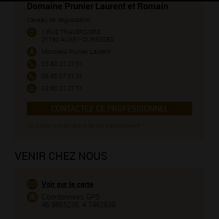
Domaine Prunier Laurent et Romain
Caveau de dégustation
1 RUE TRAVERSIERE
21190 AUXEY-DURESSES
Monsieur Prunier Laurent
03 80 21 27 51
06 85 07 31 21
03 80 21 27 51
CONTACTEZ CE PROFESSIONNEL
Vous êtes le propriétaire de cet établissement ?
VENIR CHEZ NOUS
Voir sur la carte
Coordonnées GPS :
46.9865238, 4.7492939