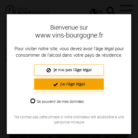
FR
Vignerons & Savoir-faire
Femmes et hommes passionnés
Des
Bienvenue sur
signatures de renom
www.vins-bourgogne.fr
DOMAINE DU PRIEURÉ -
Pour visiter notre site, vous devez avoir l'âge légal pour
consommer de l'alcool dans votre pays de résidence.
MAURICE STEPHEN
Je n'ai pas l'âge légal
Région de production : COTE DE BEAUNE
J'ai l'âge légal
Se souvenir de mes données
Ne cochez pas cette phrase si votre ordinateur est accessible à une
personne mineure