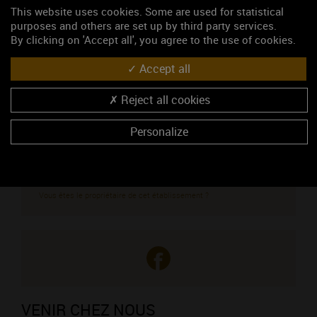
Domaine du Prieuré - Maurice Stephen
This website uses cookies. Some are used for statistical
Caveau de dégustation
purposes and others are set up by third party services.
By clicking on 'Accept all', you agree to the use of cookies.
23, route de Beaune
21420 SAVIGNY-LES-BEAUNE
Accept all
Madame Maurice
03 80 21 54 27
Reject all cookies
06 09 93 37 27
03 80 21 59 77
Personalize
http://www.domaineduprieure-maurice.com
CONTACTEZ CE PROFESSIONNEL
Vous êtes le propriétaire de cet établissement ?
VENIR CHEZ NOUS