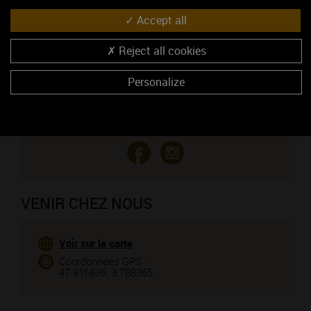
09 79 61 62 16
Accept all
06 76 89 81 14
https://lc-poitout.fr/
Reject all cookies
CONTACTEZ CE PROFESSIONNEL
Personalize
Vous êtes le propriétaire de cet établissement ?
VENIR CHEZ NOUS
Voir sur la carte
Coordonnées GPS :
47.816836, 3.788365