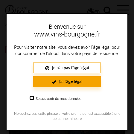
FR
Vignerons & Savoir-faire
Femmes et hommes passionnés
Des
Bienvenue sur
signatures de renom
www.vins-bourgogne.fr
POITOUT L&C
Pour visiter notre site, vous devez avoir l'âge légal pour
consommer de l'alcool dans votre pays de résidence.
Région de production : CHABLIS
Je n'ai pas l'âge légal
J'ai l'âge légal
Se souvenir de mes données
Ne cochez pas cette phrase si votre ordinateur est accessible à une
personne mineure