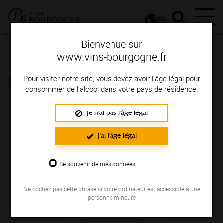
FR
Vignerons & Savoir-faire
Femmes et hommes passionnés
Des
Bienvenue sur
signatures de renom
www.vins-bourgogne.fr
DOMAINE PINSON
Pour visiter notre site, vous devez avoir l'âge légal pour
consommer de l'alcool dans votre pays de résidence.
Région de production : CHABLIS
Je n'ai pas l'âge légal
J'ai l'âge légal
Se souvenir de mes données
Ne cochez pas cette phrase si votre ordinateur est accessible à une
personne mineure