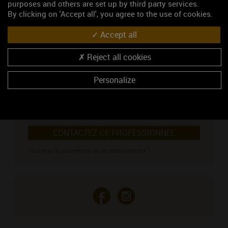
purposes and others are set up by third party services.
NOUS CONTACTER
By clicking on 'Accept all', you agree to the use of cookies.
Accept all
Domaine Pinson
Viticulteur
Reject all cookies
5, Quai Voltaire - BP 10
89800 CHABLIS
Personalize
Madame Pinson Corinne
03 86 42 10 26
https://www.domaine-pinson.com
CONTACTEZ CE PROFESSIONNEL
Vous êtes le propriétaire de cet établissement ?