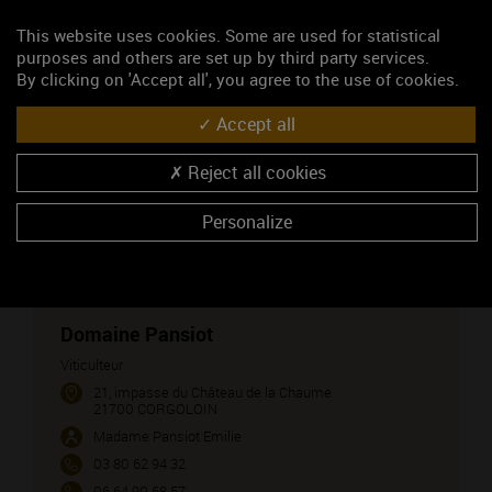
CÔTE DE NUITS-VILLAGES (vin blanc)
This website uses cookies. Some are used for statistical
purposes and others are set up by third party services.
CREMANT DE BOURGOGNE (vin blanc)
By clicking on 'Accept all', you agree to the use of cookies.
GEVREY-CHAMBERTIN (vin rouge)
Accept all
MEURSAULT (vin blanc)
SAVIGNY-LES-BEAUNE 1ER CRU (vin rouge)
Reject all cookies
SAVIGNY-LES-BEAUNE (vin blanc)
Personalize
NOUS CONTACTER
Domaine Pansiot
Viticulteur
21, impasse du Château de la Chaume
21700 CORGOLOIN
Madame Pansiot Emilie
03 80 62 94 32
06 64 90 68 57