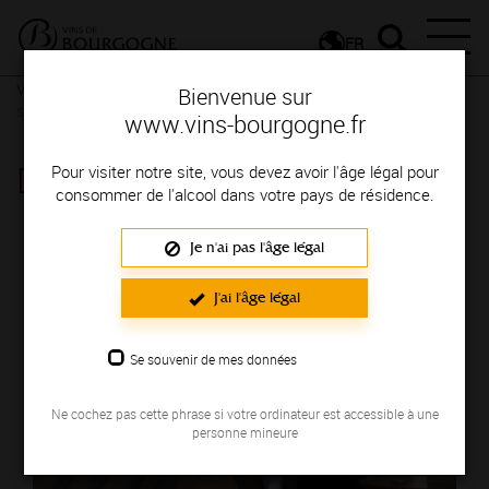
FR
Vignerons & Savoir-faire
Femmes et hommes passionnés
Des
Bienvenue sur
signatures de renom
www.vins-bourgogne.fr
DOMAINE PANSIOT
Pour visiter notre site, vous devez avoir l'âge légal pour
consommer de l'alcool dans votre pays de résidence.
Région de production : COTE DE NUITS
Je n'ai pas l'âge légal
J'ai l'âge légal
Se souvenir de mes données
Ne cochez pas cette phrase si votre ordinateur est accessible à une
personne mineure