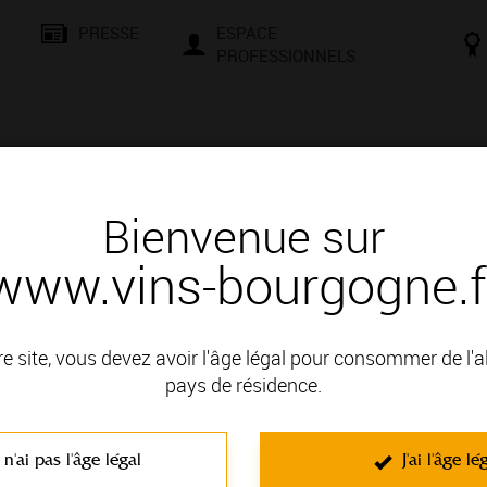
PRESSE
ESPACE
PROFESSIONNELS
& SAVOIR-FAIRE
CONSEILS ET DÉGUSTATION
VISITES E
Bienvenue sur
www.vins-bourgogne.f
és
Des signatures de renom
PÈRE ET FILS
re site, vous devez avoir l'âge légal pour consommer de l'
 : HAUTES COTES DE BEAUNE
pays de résidence.
 n'ai pas l'âge légal
J'ai l'âge lé