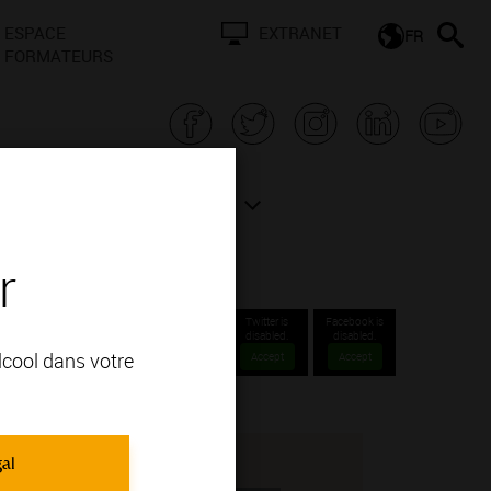
ESPACE
EXTRANET
FR
FORMATEURS
N BOURGOGNE
ACTUALITÉS
r
Twitter is
Facebook is
disabled.
disabled.
alcool dans votre
Accept
Accept
gal