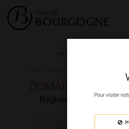
VINS ET TERROIRS
VIGNERONS 
Accueil
Vignerons & Savoir-faire
Femmes et hommes passionn
DOMAINE NICOLAS 
Pour visiter not
Région de production
Je