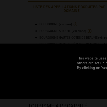
LISTE DES APPELLATIONS PRODUITES PAR 
DOMAINE
BOURGOGNE (vin rosé)
BOURGOGNE ALIGOTE (vin blanc)
BOURGOGNE HAUTES-CÔTES DE BEAUNE (vin ro
BOURGOGNE HAUTES-CÔTES DE BEAUNE (vin bl
CREMANT DE BOURGOGNE (vin rosé)
CREMANT DE BOURGOGNE (vin blanc)
This website uses
others are set up b
POMMARD (vin rouge)
By clicking on 'Acc
SAINT-ROMAIN (vin rouge)
SAINT-ROMAIN (vin blanc)
SANTENAY 1ER CRU - Grand Clos Rousseau (vin 
SANTENAY (vin rouge)
TOURISME À PROXIMITÉ