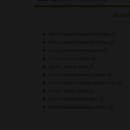
NOS VO
180 m, Domaine Pauchard Christophe
420 m, Domaine Changarnier Sylvain
1,62 km, Domaine de la Cozanne
1,76 km, Cave du Val d'Or
1,88 km, Cave de Nolay
3,33 km, Domaine Nouveau Claude
3,37 km, Domaine Lafouge Joseph et Fils
3,87 km, Famille Guérin
3,93 km, Domaine Labry Gilles
4,09 km, Domaine Lamargue Franck