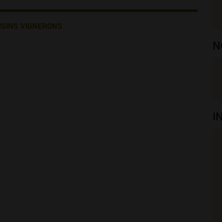
ISINS VIGNERONS
N
I