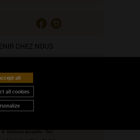
ENIR CHEZ NOUS
Voir sur la carte
Coordonnées GPS :
ccept all
46.9592087, 4.6202308
t all cookies
OS CONDITIONS D'ACCUEIL
rsonalize
du lundi au samedi matin sur RDV
Accueil de groupe jusqu'à 50 pers.
Animaux acceptés : Oui