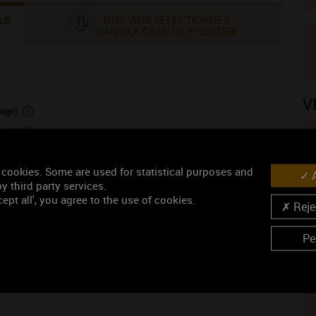
LE
NOS VINS SÉLECTIONNÉS
DANS LA CAVE DE PRESTIGE
V
uge)
anc)
 cookies. Some are used for statistical purposes and
A
y third party services.
ept all', you agree to the use of cookies.
Rejec
N
Pe
rouge)