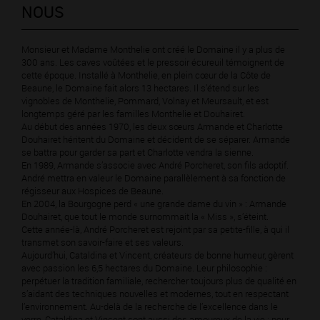
NOUS
Monsieur et Madame Monthelie ont créé le Domaine il y a plus de
300 ans. Les caves voûtées et le pressoir écureuil témoignent de
cette époque. Installé à Monthelie, en plein cœur de la Côte de
Beaune, le Domaine fait alors 13 hectares. Il s’étend sur les
vignobles de Monthelie, Pommard, Volnay et Meursault, et est
longtemps géré par les familles Monthelie et Douhairet.
Au début des années 1970, les deux sœurs Armande et Charlotte
Douhairet héritent du Domaine et décident de se séparer. Armande
se battra pour garder sa part et Charlotte vendra la sienne.
En 1989, Armande s’associe avec André Porcheret, son fils adoptif.
André mettra en valeur le Domaine parallèlement à sa fonction de
régisseur aux Hospices de Beaune.
En 2004, la Bourgogne perd « une grande dame du vin » : Armande
Douhairet, que tout le monde surnommait la « Miss », s’éteint.
Cette année-là, André Porcheret est rejoint par sa petite-fille, à qui il
transmet son savoir-faire et ses valeurs.
Aujourd’hui, Cataldina et Vincent, créateurs de bonne humeur, gèrent
avec passion les 6,5 hectares du Domaine. Leur philosophie :
perpétuer la tradition familiale, rechercher toujours plus de qualité en
s’aidant des techniques nouvelles et modernes, tout en respectant
l’environnement. Au-delà de la recherche de l’excellence dans le
verre, Cataldina et Vincent sont aussi des amoureux de la vie : pour