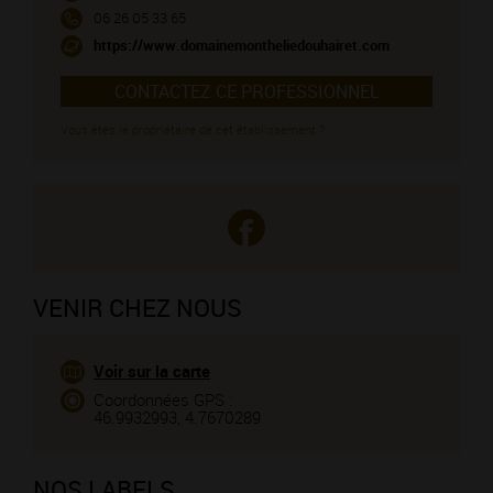
06 26 05 33 65
https://www.domainemontheliedouhairet.com
CONTACTEZ CE PROFESSIONNEL
Vous êtes le propriétaire de cet établissement ?
VENIR CHEZ NOUS
Voir sur la carte
Coordonnées GPS :
46.9932993, 4.7670289
NOS LABELS