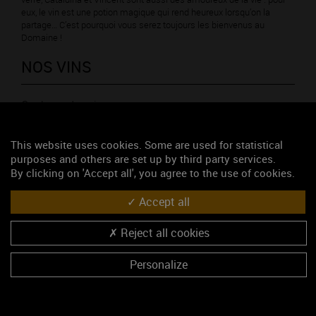
eux, le vin est une potion magique qui rend heureux lorsqu’on la
partage… C’est pourquoi vous serez toujours les bienvenus au
Domaine !
NOS VINS
Couleurs des vins
This website uses cookies. Some are used for statistical
purposes and others are set up by third party services.
By clicking on 'Accept all', you agree to the use of cookies.
Accept all
LISTE DES APPELLATIONS PRODUITES PAR LE DOMAINE
Reject all cookies
MEURSAULT (vin blanc)
Personalize
MEURSAULT 1ER CRU - Les Santenots Blancs (vin blanc)
MONTHÉLIE 1ER CRU - Le Meix Bataille (vin rouge)