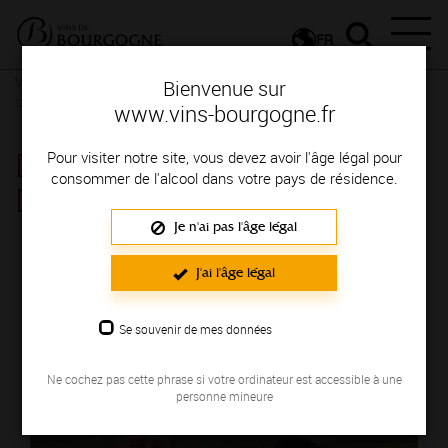
FR
Vignerons & Savoir-faire
Femmes et hommes passionnés
Des
Bienvenue sur
signatures de renom
www.vins-bourgogne.fr
DOMAINE MONTHELIE
Pour visiter notre site, vous devez avoir l'âge légal pour
consommer de l'alcool dans votre pays de résidence.
DOUHAIRET PORCHERET
Je n'ai pas l'âge légal
Région de production : COTE DE BEAUNE
J'ai l'âge légal
Se souvenir de mes données
Ne cochez pas cette phrase si votre ordinateur est accessible à une
personne mineure