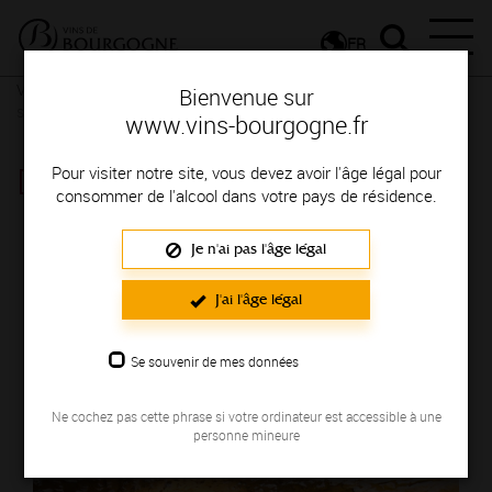
FR
Vignerons & Savoir-faire
Femmes et hommes passionnés
Des
Bienvenue sur
signatures de renom
www.vins-bourgogne.fr
DOMAINE DE MONTERRAIN
Pour visiter notre site, vous devez avoir l'âge légal pour
consommer de l'alcool dans votre pays de résidence.
Région de production : MACONNAIS
Je n'ai pas l'âge légal
J'ai l'âge légal
Se souvenir de mes données
Ne cochez pas cette phrase si votre ordinateur est accessible à une
personne mineure