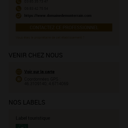
03 85 35 73 47
06 83 42 75 54
https://www.domainedemonterrain.com
CONTACTEZ CE PROFESSIONNEL
Vous êtes le propriétaire de cet établissement ?
VENIR CHEZ NOUS
Voir sur la carte
Coordonnées GPS :
46.3109140, 4.6714069
NOS LABELS
Label touristique