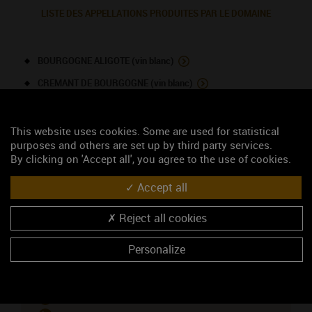
LISTE DES APPELLATIONS PRODUITES PAR LE DOMAINE
BOURGOGNE ALIGOTE (vin blanc)
CREMANT DE BOURGOGNE (vin blanc)
MÂCON (vin blanc)
MÂCON (vin rosé)
This website uses cookies. Some are used for statistical
purposes and others are set up by third party services.
MÂCON Serrières (vin rouge)
By clicking on 'Accept all', you agree to the use of cookies.
Accept all
NOUS CONTACTER
Reject all cookies
Domaine de Monterrain
Personalize
Caveau de dégustation
124 rue des Monterrains
71960 SERRIERES
Madame FERRET Martine