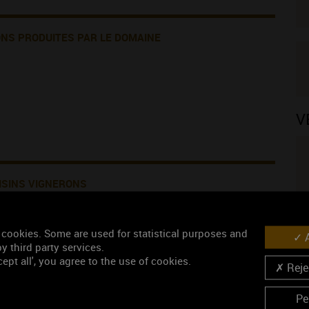
ONS PRODUITES PAR LE DOMAINE
V
ISINS VIGNERONS
N
 cookies. Some are used for statistical purposes and
A
y third party services.
ept all', you agree to the use of cookies.
Rejec
Pe