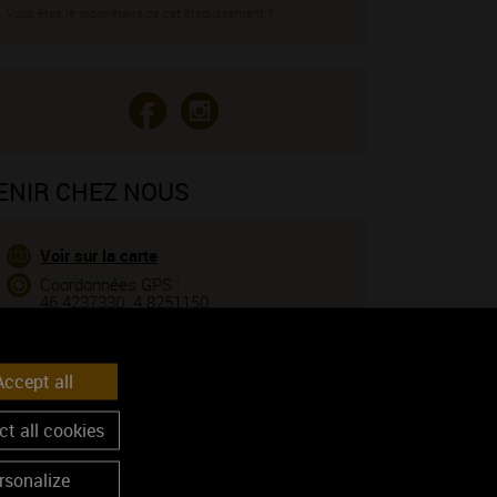
Vous êtes le propriétaire de cet établissement ?
ENIR CHEZ NOUS
Voir sur la carte
Coordonnées GPS :
46.4237330, 4.8251150
OS LABELS
ccept all
t all cookies
Labels environnementaux
rsonalize