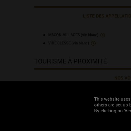
LISTE DES APPELLATI
MÂCON-VILLAGES (vin blanc)
VIRE CLESSE (vin blanc)
TOURISME À PROXIMITÉ
NOS VO
110 m, Domaine Signoret Paul
This website uses
others are set up b
130 m, Domaine Les Grands Crays
By clicking on 'Acc
130 m, Domaine Les Grands Crays
140 m, SIGNORET Etienne
220 m, Domaine Stéphane Guillemin