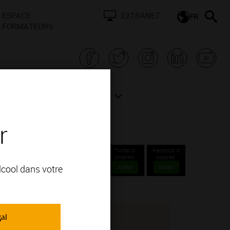
ESPACE
EXTRANET
FR
FORMATEURS
N BOURGOGNE
ACTUALITÉS
r
Twitter is
Facebook is
disabled.
disabled.
alcool dans votre
Accept
Accept
gal