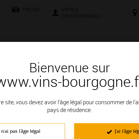
PRESSE
ESPACE
PROFESSIONNELS
& SAVOIR-FAIRE
CONSEILS ET DÉGUSTATION
VISITES E
Bienvenue sur
www.vins-bourgogne.f
és
Des signatures de renom
re site, vous devez avoir l'âge légal pour consommer de l'
 : MACONNAIS
pays de résidence.
 n'ai pas l'âge légal
J'ai l'âge lé