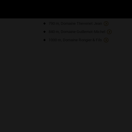
580 m, Domaine Les Vignes d'Adélie
590 m, Domaine Marin
790 m, Domaine Thevenet Jean
840 m, Domaine Guillemot-Michel
1000 m, Domaine Rongier & Fils