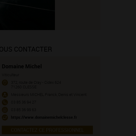
OUS CONTACTER
Domaine Michel
Viticulteur
372, route de Cray - Cidex 624
71260 CLESSE
Messieurs MICHEL Franck, Denis et Vincent
03 85 36 94 27
03 85 36 99 63
https://www.domainemichelclesse.fr
CONTACTEZ CE PROFESSIONNEL