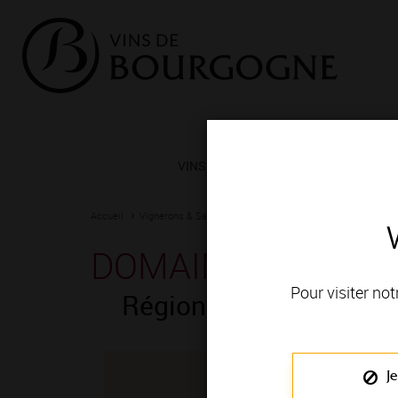
VINS ET TERROIRS
VIGNERONS 
Accueil
Vignerons & Savoir-faire
Femmes et hommes passionn
DOMAINE MICHEL
Pour visiter not
Région de production
Je