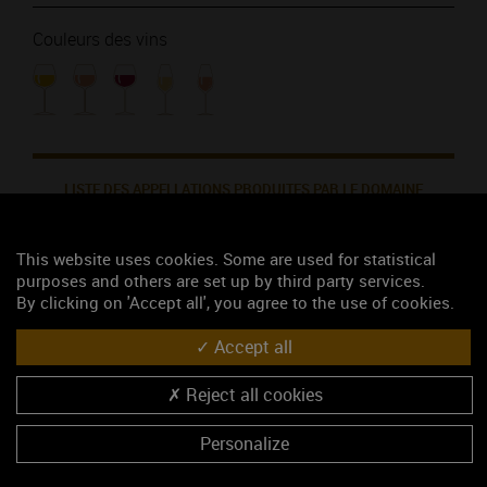
Couleurs des vins
LISTE DES APPELLATIONS PRODUITES PAR LE DOMAINE
This website uses cookies. Some are used for statistical
BOURGOGNE (vin rosé)
purposes and others are set up by third party services.
BOURGOGNE (vin rouge)
By clicking on 'Accept all', you agree to the use of cookies.
BOURGOGNE EPINEUIL (vin rosé)
Accept all
BOURGOGNE EPINEUIL (vin rouge)
Reject all cookies
BOURGOGNE TONNERRE (vin blanc)
CREMANT DE BOURGOGNE (vin rosé)
Personalize
CREMANT DE BOURGOGNE (vin blanc)