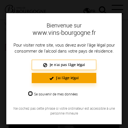
FR
Vignerons & Savoir-faire
Femmes et hommes passionnés
Des
Bienvenue sur
signatures de renom
www.vins-bourgogne.fr
DOMAINE MARSOIF
Pour visiter notre site, vous devez avoir l'âge légal pour
consommer de l'alcool dans votre pays de résidence.
Région de production : TONNERROIS
Je n'ai pas l'âge légal
J'ai l'âge légal
Se souvenir de mes données
Ne cochez pas cette phrase si votre ordinateur est accessible à une
personne mineure