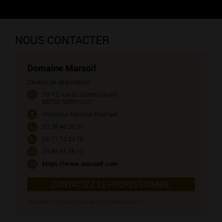
PETIT CHABLIS (vin blanc)
NOUS CONTACTER
Domaine Marsoif
Caveau de dégustation
10-12, rue du Grand Courtin
89700 SERRIGNY
Monsieur Masson Raphaël
03 58 46 26 37
06 11 74 24 79
03 86 55 16 13
https://www.marsoif.com
CONTACTEZ CE PROFESSIONNEL
Vous êtes le propriétaire de cet établissement ?