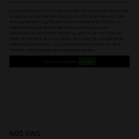
Le domaine Marsoif est un domaine familial, repris et développé, par
le vigneron artisan Raphael Masson en 2005.Le domaine doit son
nom aux templiers qui fondirent la commanderie en 1235 sur un
endroit stratégique, entouré de sources, à l'origine du nom
Marchesoif ,anciennement Marsoif. La gamme de vins fruités et
ronds se compose de 3 vins blancs, de 2 rosés, de 2 rouges et de
crémants rosé et blanc .Vous pouvez venir nous visiter sur rdv à
Tonnerre, chai et caveau ou à serrigny au caveau
YouTube is disabled.
Accept
NOS VINS