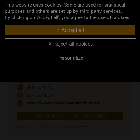
This website uses cookies. Some are used for statistical
MOREY-SAINT-DENIS (vin rouge)
purposes and others are set up by third party services.
By clicking on 'Accept all', you agree to the use of cookies.
NOUS CONTACTER
Accept all
Domaine Marchand Frères
Reject all cookies
Caveau de dégustation
Personalize
1 Place du Monument
21220 GEVREY-CHAMBERTIN
Monsieur Marchand Denis
03 80 62 10 97
06 84 37 47 12
03 45 83 48 31
https://www.domainemarchandfreres.fr
CONTACTEZ CE PROFESSIONNEL
Vous êtes le propriétaire de cet établissement ?