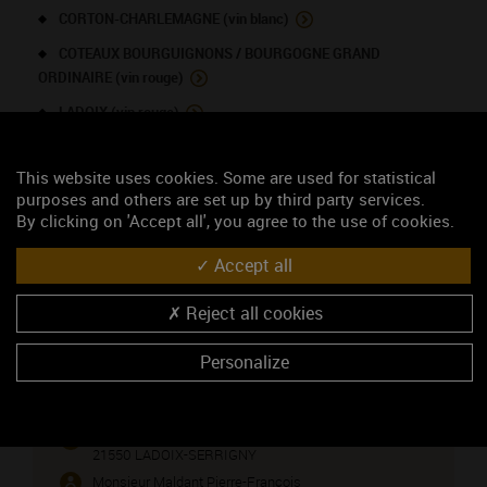
CORTON-CHARLEMAGNE (vin blanc)
COTEAUX BOURGUIGNONS / BOURGOGNE GRAND
ORDINAIRE (vin rouge)
LADOIX (vin rouge)
LADOIX (vin blanc)
This website uses cookies. Some are used for statistical
SAVIGNY-LES-BEAUNE 1ER CRU - Les Peuillets (vin rouge)
purposes and others are set up by third party services.
SAVIGNY-LES-BEAUNE (vin rouge)
By clicking on 'Accept all', you agree to the use of cookies.
SAVIGNY-LES-BEAUNE 1ER CRU - Aux Fourneaux (vin rouge)
Accept all
Reject all cookies
NOUS CONTACTER
Personalize
Domaine Maldant Jean-Pierre
Viticulteur
30, route de Beaune
21550 LADOIX-SERRIGNY
Monsieur Maldant Pierre-François