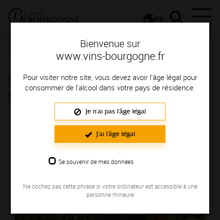
FR
Vignerons & Savoir-faire
Femmes et hommes passionnés
Des
Bienvenue sur
signatures de renom
www.vins-bourgogne.fr
DOMAINE MALDANT JEAN-
Pour visiter notre site, vous devez avoir l'âge légal pour
consommer de l'alcool dans votre pays de résidence.
PIERRE
Je n'ai pas l'âge légal
Région de production : COTE DE BEAUNE
J'ai l'âge légal
Se souvenir de mes données
Ne cochez pas cette phrase si votre ordinateur est accessible à une
personne mineure