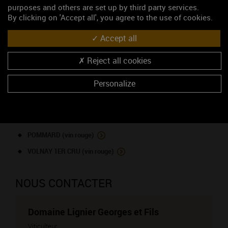
GEVREY-CHAMBERTIN (vin rouge)
purposes and others are set up by third party services.
By clicking on 'Accept all', you agree to the use of cookies.
GEVREY-CHAMBERTIN 1ER CRU - Aux Combottes (vin rouge)
Accept all
MARSANNAY (vin rouge)
MARSANNAY (vin blanc)
Reject all cookies
MARSANNAY ROSE (vin rosé)
Personalize
MOREY-SAINT-DENIS 1ER CRU - Clos des Ormes (vin rouge)
MOREY-SAINT-DENIS (vin blanc)
MOREY-SAINT-DENIS (vin rouge)
POMMARD (vin rouge)
VOLNAY 1ER CRU (vin rouge)
NOUS CONTACTER
Domaine Lignier Georges et Fils
Viticulteur