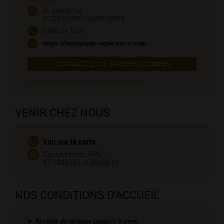
41, grande rue
21220 MOREY-SAINT-DENIS
03 80 34 32 55
https://bourgogne-vigne-verre.com
CONTACTEZ CE PROFESSIONNEL
Vous êtes le propriétaire de cet établissement ?
VENIR CHEZ NOUS
Voir sur la carte
Coordonnées GPS :
47.1946387, 4.9649619
NOS CONDITIONS D'ACCUEIL
Accueil de groupe jusqu'à 9 pers.