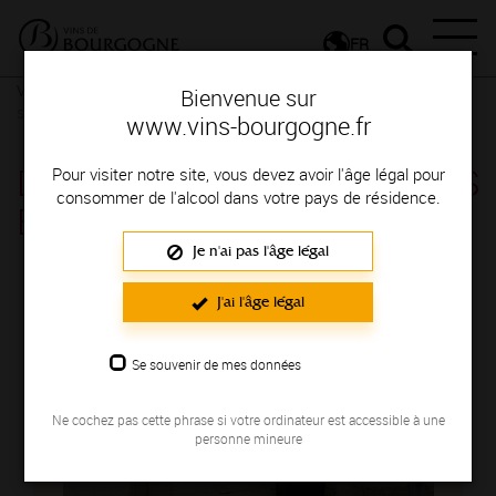
FR
Vignerons & Savoir-faire
Femmes et hommes passionnés
Des
Bienvenue sur
signatures de renom
www.vins-bourgogne.fr
DOMAINE LIGNIER GEORGES
Pour visiter notre site, vous devez avoir l'âge légal pour
consommer de l'alcool dans votre pays de résidence.
ET FILS
Je n'ai pas l'âge légal
Région de production : COTE DE NUITS
J'ai l'âge légal
Se souvenir de mes données
Ne cochez pas cette phrase si votre ordinateur est accessible à une
personne mineure