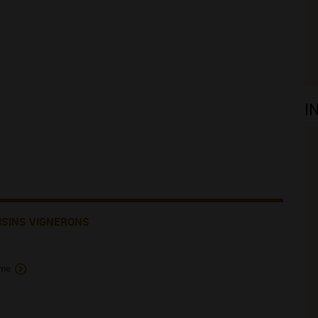
I
ISINS VIGNERONS
rme