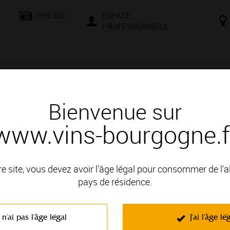
PRESSE
ESPACE
PROFESSIONNELS
& SAVOIR-FAIRE
CONSEILS ET DÉGUSTATION
VISITES E
Bienvenue sur
www.vins-bourgogne.f
és
Des signatures de renom
E MANCEY
re site, vous devez avoir l'âge légal pour consommer de l'
 : MACONNAIS
pays de résidence.
 n'ai pas l'âge légal
J'ai l'âge lé