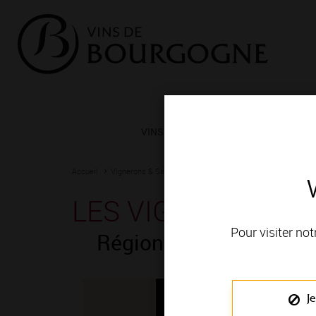
VINS ET TERROIRS
VIGNERONS 
Accueil
Vignerons & Savoir-faire
Femmes et hommes passionn
LES VIGNERONS D
Pour visiter not
Région de production
Je