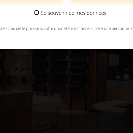
Se souvenir de mes données
hez pas cette phrase si votre ordinateur est accessible à une personne 