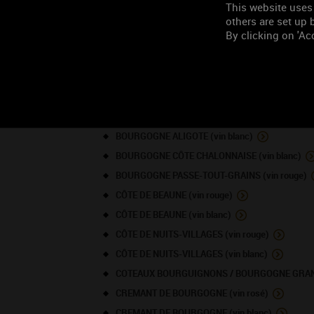
This website uses
others are set up b
LISTE DES APPELLATI
By clicking on 'Acc
BOURGOGNE (vin rosé)
BOURGOGNE (vin rouge)
BOURGOGNE (vin blanc)
BOURGOGNE ALIGOTE (vin blanc)
BOURGOGNE CÔTE CHALONNAISE (vin blanc)
BOURGOGNE PASSE-TOUT-GRAINS (vin rouge)
CÔTE DE BEAUNE (vin rouge)
CÔTE DE BEAUNE (vin blanc)
CÔTE DE NUITS-VILLAGES (vin rouge)
CÔTE DE NUITS-VILLAGES (vin blanc)
COTEAUX BOURGUIGNONS / BOURGOGNE GRAND 
CREMANT DE BOURGOGNE (vin rosé)
CREMANT DE BOURGOGNE (vin blanc)