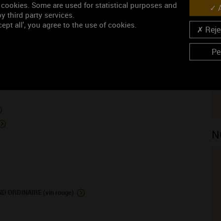
 cookies. Some are used for statistical purposes and
A
y third party services.
ONS PRODUITES PAR LE DOMAINE
ept all', you agree to the use of cookies.
Rejec
N
Pe
N
ORDINAIRE (vin rouge)