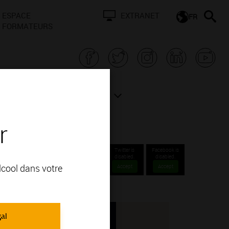
ESPACE
EXTRANET
FR
FORMATEURS
N BOURGOGNE
ACTUALITÉS
r
Twitter is
Facebook is
disabled.
disabled.
alcool dans votre
Accept
Accept
gal