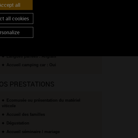
ccept all
t all cookies
OS CONDITIONS D'ACCUEIL
rsonalize
Accueil de groupe de 20 à 60 pers.
Animaux acceptés : Oui
Langues parlées : Anglais
Accueil camping car : Oui
OS PRESTATIONS
Ecomusée ou présentation du matériel
viticole
Accueil des familles
Dégustation
Accueil séminaire / mariage