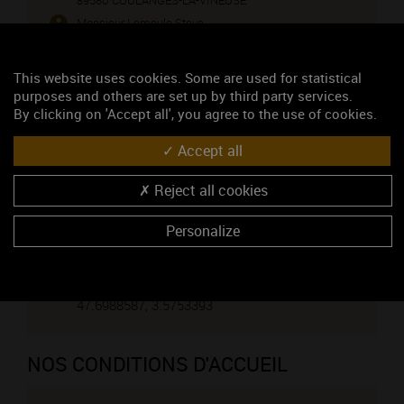
89580 COULANGES-LA-VINEUSE
Monsieur Lemoule Steve
03 86 42 26 43
06 87 19 50 69
This website uses cookies. Some are used for statistical
03 86 42 53 16
purposes and others are set up by third party services.
By clicking on 'Accept all', you agree to the use of cookies.
CONTACTEZ CE PROFESSIONNEL
Accept all
Vous êtes le propriétaire de cet établissement ?
Reject all cookies
VENIR CHEZ NOUS
Personalize
Voir sur la carte
Coordonnées GPS :
47.6988587, 3.5753393
NOS CONDITIONS D'ACCUEIL