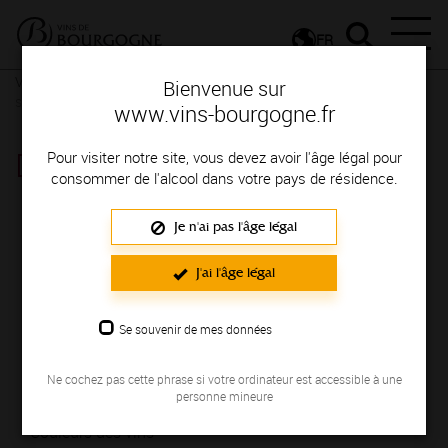
FR
Vignerons & Savoir-faire
Femmes et hommes passionnés
Des
Bienvenue sur
signatures de renom
www.vins-bourgogne.fr
DOMAINE LEMOULE
Pour visiter notre site, vous devez avoir l'âge légal pour
consommer de l'alcool dans votre pays de résidence.
Région de production : AUXERROIS
Je n'ai pas l'âge légal
NOUS
J'ai l'âge légal
Vente de vins aux particuliers toute l'année et vente de cerises
Se souvenir de mes données
courant juin et juillet au Domaine.
NOS VINS
Ne cochez pas cette phrase si votre ordinateur est accessible à une
personne mineure
Couleurs des vins