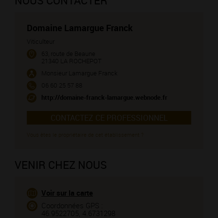
NOUS CONTACTER
Domaine Lamargue Franck
Viticulteur
63, route de Beaune
21340 LA ROCHEPOT
Monsieur Lamargue Franck
06 60 25 57 88
http://domaine-franck-lamargue.webnode.fr
CONTACTEZ CE PROFESSIONNEL
Vous êtes le propriétaire de cet établissement ?
VENIR CHEZ NOUS
Voir sur la carte
Coordonnées GPS :
46.9522705, 4.6731298