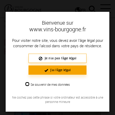
FR
Vignerons & Savoir-faire
Femmes et hommes passionnés
Des
Bienvenue sur
signatures de renom
www.vins-bourgogne.fr
DOMAINE LAMARGUE
Pour visiter notre site, vous devez avoir l'âge légal pour
consommer de l'alcool dans votre pays de résidence.
FRANCK
Je n'ai pas l'âge légal
Région de production : HAUTES COTES DE
BEAUNE
J'ai l'âge légal
Se souvenir de mes données
Ne cochez pas cette phrase si votre ordinateur est accessible à une
personne mineure