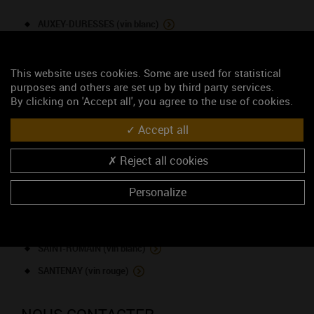
AUXEY-DURESSES (vin blanc)
BOURGOGNE (vin rouge)
BOURGOGNE ALIGOTE (vin blanc)
This website uses cookies. Some are used for statistical
purposes and others are set up by third party services.
BOURGOGNE HAUTES-CÔTES DE BEAUNE (vin rouge)
By clicking on 'Accept all', you agree to the use of cookies.
BOURGOGNE HAUTES-CÔTES DE BEAUNE (vin blanc)
Accept all
CREMANT DE BOURGOGNE (vin blanc)
MARANGES (vin rouge)
Reject all cookies
MARANGES 1ER CRU - Les Clos Roussots (vin rouge)
Personalize
MARANGES (vin blanc)
MONTHÉLIE (vin rouge)
SAINT-ROMAIN (vin blanc)
SANTENAY (vin rouge)