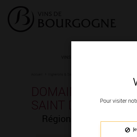
VINS ET TERROIRS
VIGNERONS 
Accueil
Vignerons & Savoir-faire
Femmes et hommes passionn
DOMAINE LAFERRE
SAINT DENIS
Pour visiter not
Région de production
Je