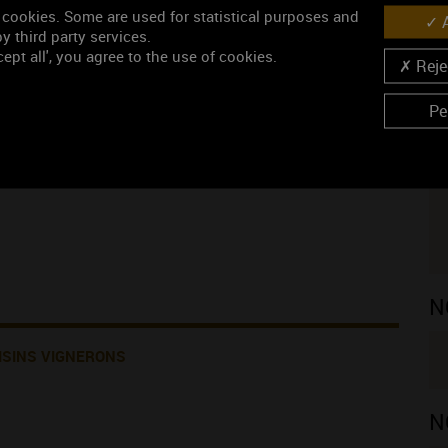
 cookies. Some are used for statistical purposes and
A
y third party services.
ept all', you agree to the use of cookies.
Rejec
Pe
ONS PRODUITES PAR LE DOMAINE
V
N
ISINS VIGNERONS
N