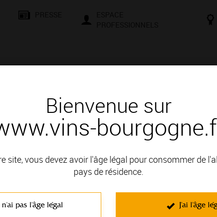
PRESSE
ESPACE
PROFESSIONNELS
& SAVOIR-FAIRE
CONSEILS ET DÉGUSTATION
VISITES E
Bienvenue sur
www.vins-bourgogne.f
és
Des signatures de renom
RE HUBERT - DOMAINE
re site, vous devez avoir l'âge légal pour consommer de l'
pays de résidence.
 : MACONNAIS
 n'ai pas l'âge légal
J'ai l'âge lé