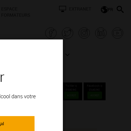
ESPACE
EXTRANET
FR
FORMATEURS
N BOURGOGNE
ACTUALITÉS
r
Twitter is
Facebook is
disabled.
disabled.
alcool dans votre
Accept
Accept
gal