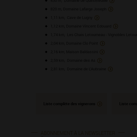
430 m, Domaine de Quintefeuille
820 m, Domaine Lafarge Joseph
1,11 km, Cave de Lugny
1,12 km, Domaine Vincent Edouard
1,74 km, Les Chais Letourneau - Vignobles Letou
2,04 km, Domaine Clo Point
2,16 km, Maison Baldassini
2,59 km, Domaine des As
2,81 km, Domaine de L’Aubraine
Liste complète des vignerons
Liste com
ABONNEMENT À LA NEWSLETTER