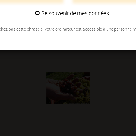
Se souvenir de mes données
hez pas cette phrase si votre ordinateur est accessible à une personne 