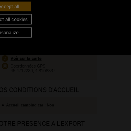
03 85 33 25 02
ccept all
CONTACTEZ CE PROFESSIONNEL
t all cookies
Vous êtes le propriétaire de cet établissement ?
rsonalize
ENIR CHEZ NOUS
Voir sur la carte
Coordonnées GPS :
46.4712230, 4.8108837
OS CONDITIONS D'ACCUEIL
Accueil camping car : Non
OTRE PRESENCE A L'EXPORT