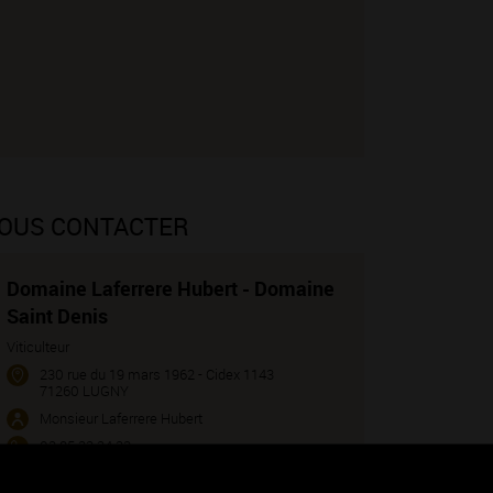
OUS CONTACTER
Domaine Laferrere Hubert - Domaine
Saint Denis
Viticulteur
230 rue du 19 mars 1962 - Cidex 1143
71260 LUGNY
Monsieur Laferrere Hubert
03 85 33 24 33
06 71 60 25 67