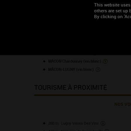
This website uses
others are set up b
By clicking on 'Acc
LISTE DES APPELLATI
BOURGOGNE (vin rouge)
MÂCON Chardonnay (vin blanc)
MÂCON-LUGNY (vin blanc)
TOURISME À PROXIMITÉ
NOS VO
200 m, Lugny Verres Des Vins