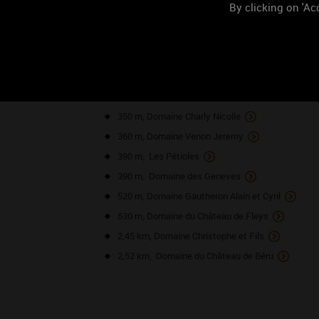
By clicking on 'Acc
NOS VO
310 m, Domaine Thiéblemont Lucie
330 m, Domaine Grossot Jean-Pierre et Corinne
350 m, Domaine Charly Nicolle
360 m, Domaine Venon Jeremy
390 m, Les Pétioles
390 m, Domaine des Geneves
520 m, Domaine Gautheron Alain et Cyril
630 m, Domaine du Château de Fleys
2,45 km, Domaine Christophe et Fils
2,52 km, Domaine du Château de Béru