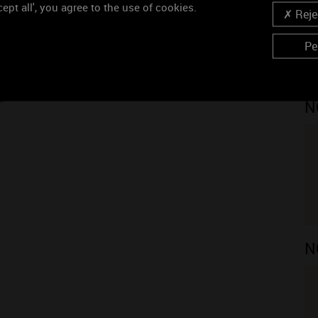
ept all', you agree to the use of cookies.
Rejec
ISINS VIGNERONS
Pe
N
N