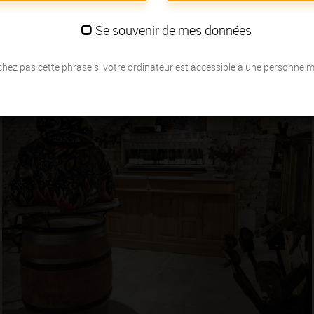
Se souvenir de mes données
hez pas cette phrase si votre ordinateur est accessible à une personne 