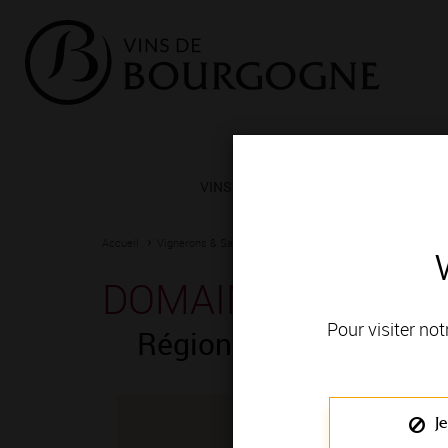
VINS ET TERROIRS
VIGNERONS 
Accueil
Vignerons & Savoir-faire
Femmes et hommes passionn
DOMAINE LA MEUL
Pour visiter not
Région de production 
Je