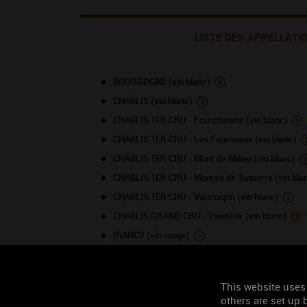
LISTE DES APPELLATI
BOURGOGNE (vin blanc)
CHABLIS (vin blanc)
CHABLIS 1ER CRU - Fourchaume (vin blanc)
CHABLIS 1ER CRU - Les Fourneaux (vin blanc)
CHABLIS 1ER CRU - Mont de Milieu (vin blanc)
CHABLIS 1ER CRU - Montée de Tonnerre (vin bla
CHABLIS 1ER CRU - Vaucoupin (vin blanc)
CHABLIS GRAND CRU - Vaudésir (vin blanc)
IRANCY (vin rouge)
PETIT CHABLIS (vin blanc)
This website uses
TOURISME À PROXIMITÉ
others are set up b