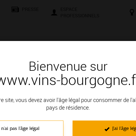
PRESSE
ESPACE
PROFESSIONNELS
& SAVOIR-FAIRE
CONSEILS ET DÉGUSTATION
VISITES E
Bienvenue sur
www.vins-bourgogne.f
és
Des signatures de renom
IÈRE
re site, vous devez avoir l'âge légal pour consommer de l'
: CHABLIS
pays de résidence.
 n'ai pas l'âge légal
J'ai l'âge lé