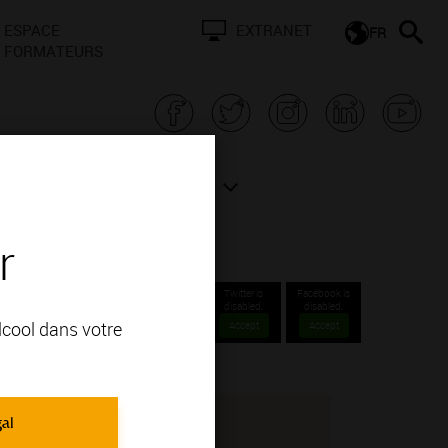
ESPACE
EXTRANET
FR
FORMATEURS
N BOURGOGNE
ACTUALITÉS
r
Twitter is
Facebook is
disabled.
disabled.
alcool dans votre
Accept
Accept
gal