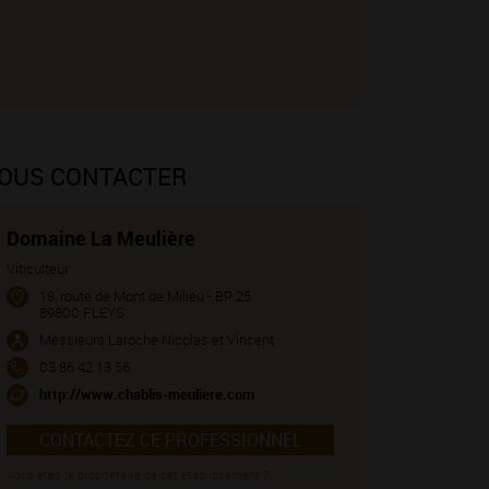
OUS CONTACTER
Domaine La Meulière
Viticulteur
18, route de Mont de Milieu - BP 25
89800 FLEYS
Messieurs Laroche Nicolas et Vincent
03 86 42 13 56
http://www.chablis-meuliere.com
CONTACTEZ CE PROFESSIONNEL
Vous êtes le propriétaire de cet établissement ?