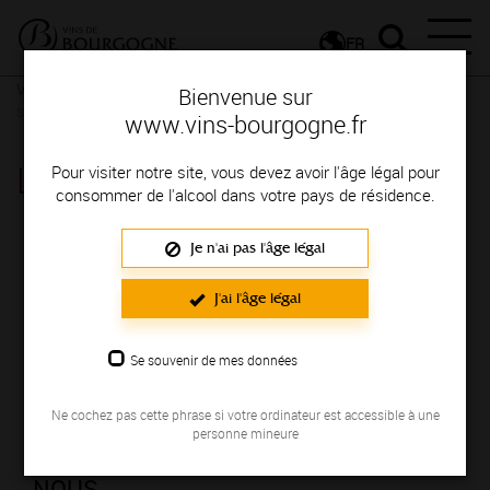
FR
Vignerons & Savoir-faire
Femmes et hommes passionnés
Des
Bienvenue sur
signatures de renom
www.vins-bourgogne.fr
LA MAISON ROMANE
Pour visiter notre site, vous devez avoir l'âge légal pour
consommer de l'alcool dans votre pays de résidence.
Région de production : COTE DE NUITS
Je n'ai pas l'âge légal
J'ai l'âge légal
Se souvenir de mes données
Ne cochez pas cette phrase si votre ordinateur est accessible à une
personne mineure
NOUS