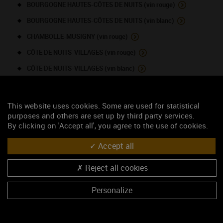
BOURGOGNE HAUTES-CÔTES DE NUITS (vin rouge)
BOURGOGNE HAUTES-CÔTES DE NUITS (vin blanc)
CHAMBOLLE-MUSIGNY (vin rouge)
CÔTE DE NUITS-VILLAGES (vin rouge)
CÔTE DE NUITS-VILLAGES (vin blanc)
FIXIN (vin rouge)
GEVREY-CHAMBERTIN (vin rouge)
This website uses cookies. Some are used for statistical
purposes and others are set up by third party services.
MARSANNAY (vin rouge)
By clicking on 'Accept all', you agree to the use of cookies.
MOREY-SAINT-DENIS (vin rouge)
Accept all
VOSNE-ROMANEE (vin rouge)
Reject all cookies
NOUS CONTACTER
Personalize
La Maison Romane
Négociant