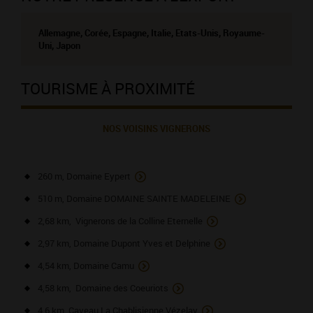
Allemagne, Corée, Espagne, Italie, Etats-Unis, Royaume-
Uni, Japon
TOURISME À PROXIMITÉ
NOS VOISINS VIGNERONS
260 m, Domaine Eypert
510 m, Domaine DOMAINE SAINTE MADELEINE
2,68 km, Vignerons de la Colline Eternelle
2,97 km, Domaine Dupont Yves et Delphine
4,54 km, Domaine Camu
4,58 km, Domaine des Coeuriots
4,6 km, Caveau La Chablisienne Vézelay