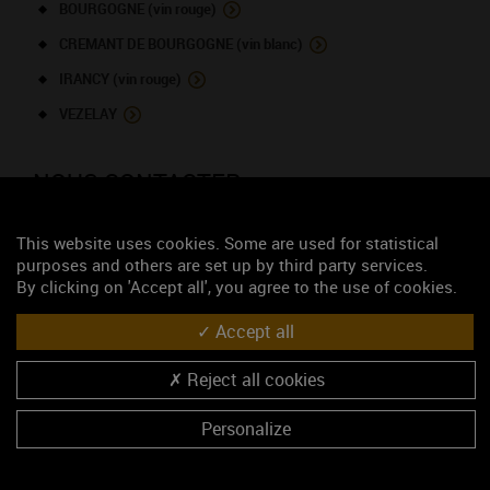
BOURGOGNE (vin rouge)
CREMANT DE BOURGOGNE (vin blanc)
IRANCY (vin rouge)
VEZELAY
NOUS CONTACTER
Domaine La Croix Montjoie - Vins de
This website uses cookies. Some are used for statistical
purposes and others are set up by third party services.
Vézelay
By clicking on 'Accept all', you agree to the use of cookies.
Viticulteur
Accept all
50, grande rue
89450 THAROISEAU
Madame WOILLEZ Sophie
Reject all cookies
03 86 32 40 94
Personalize
06 17 10 17 74
https://www.lacroixmontjoie.com