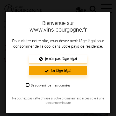
FR
Vignerons & Savoir-faire
Femmes et hommes passionnés
Des
Bienvenue sur
signatures de renom
www.vins-bourgogne.fr
DOMAINE LA CROIX
Pour visiter notre site, vous devez avoir l'âge légal pour
consommer de l'alcool dans votre pays de résidence.
MONTJOIE - VINS DE
VÉZELAY
Je n'ai pas l'âge légal
Région de production : VEZELIEN
J'ai l'âge légal
Se souvenir de mes données
Ne cochez pas cette phrase si votre ordinateur est accessible à une
personne mineure