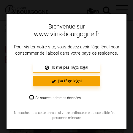
FR
Vignerons & Savoir-faire
Femmes et hommes passionnés
Des
Bienvenue sur
signatures de renom
www.vins-bourgogne.fr
DOMAINE HUGUENOT PÈRE
Pour visiter notre site, vous devez avoir l'âge légal pour
consommer de l'alcool dans votre pays de résidence.
ET FILS
Je n'ai pas l'âge légal
Région de production : COTE DE NUITS
J'ai l'âge légal
Se souvenir de mes données
Ne cochez pas cette phrase si votre ordinateur est accessible à une
personne mineure