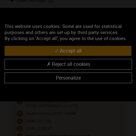
FIXIN (vin rouge)
FIXIN (vin blanc)
GEVREY-CHAMBERTIN (vin rouge)
This website uses cookies. Some are used for statistical
GEVREY-CHAMBERTIN 1ER CRU (vin rouge)
purposes and others are set up by third party services.
By clicking on 'Accept all', you agree to the use of cookies.
MARSANNAY (vin rouge)
MARSANNAY (vin blanc)
Accept all
Reject all cookies
NOUS CONTACTER
Personalize
Domaine Huguenot Père et fils
Caveau de dégustation
5 RUE DES CARRIERES
21160 MARSANNAY-LA-COTE
Madame HUGUENOT Valérie
03 80 52 11 56
03 80 52 60 47