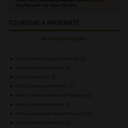
Corée, Italie, Luxembourg, Belgique, Danemark, Etats-
Unis, Royaume-Uni, Japon, Pays-Bas
TOURISME À PROXIMITÉ
NOS VOISINS VIGNERONS
100 m, Domaine Fougeray de Beauclair
100 m, Domaine Guyot Olivier
200 m, Domaine Bart
270 m, Domaine Audoin Charles
290 m, Domaine du Château de Marsannay
340 m, Domaine Guyard Alain
350 m, Domaine Coillot Bernard Père et Fils
350 m, Domaine Fournier Jean