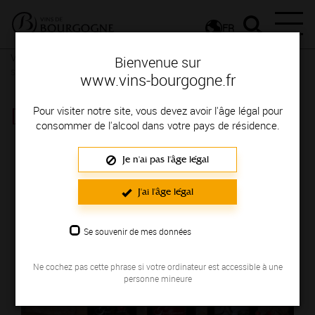
FR
Vignerons & Savoir-faire
Femmes et hommes passionnés
Des
Bienvenue sur
signatures de renom
www.vins-bourgogne.fr
DOMAINE GUILLEMAN
Pour visiter notre site, vous devez avoir l'âge légal pour
consommer de l'alcool dans votre pays de résidence.
Région de production : CHATILLONNAIS
Je n'ai pas l'âge légal
J'ai l'âge légal
Se souvenir de mes données
Ne cochez pas cette phrase si votre ordinateur est accessible à une
personne mineure