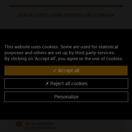
LISTE DES APPELLATIONS PRODUITES PAR LE DOMAINE
BOURGOGNE (vin rosé)
BOURGOGNE (vin rouge)
This website uses cookies. Some are used for statistical
purposes and others are set up by third party services.
BOURGOGNE (vin blanc)
By clicking on 'Accept all', you agree to the use of cookies.
CREMANT DE BOURGOGNE (vin rosé)
Accept all
CREMANT DE BOURGOGNE (vin blanc)
Reject all cookies
NOUS CONTACTER
Personalize
Domaine Guilleman
Caveau de dégustation
28, rue principale
21330 MARCENAY