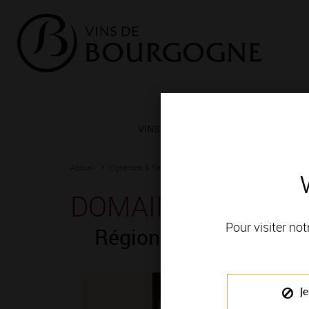
VINS ET TERROIRS
VIGNERONS 
Accueil
Vignerons & Savoir-faire
Femmes et hommes passionn
DOMAINE GRAND 
Pour visiter not
Région de production 
Je