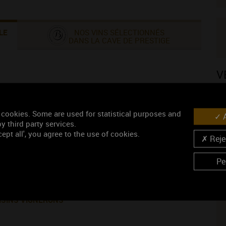
LE
NOS VINS SÉLECTIONNÉS
DANS LA CAVE DE PRESTIGE
V
 cookies. Some are used for statistical purposes and
A
y third party services.
ept all', you agree to the use of cookies.
Rejec
N
Pe
ISINS VIGNERONS