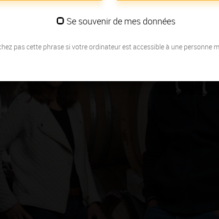
Se souvenir de mes données
hez pas cette phrase si votre ordinateur est accessible à une personne 