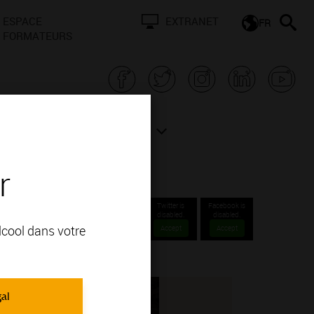
ESPACE
EXTRANET
FR
FORMATEURS
N BOURGOGNE
ACTUALITÉS
r
Twitter is
Facebook is
disabled.
disabled.
alcool dans votre
Accept
Accept
gal