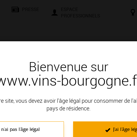
PRESSE
ESPACE
PROFESSIONNELS
& SAVOIR-FAIRE
CONSEILS ET DÉGUSTATION
VISITES E
Bienvenue sur
www.vins-bourgogne.f
és
Des signatures de renom
ROCHE
re site, vous devez avoir l'âge légal pour consommer de l'
: AUXERROIS
pays de résidence.
 n'ai pas l'âge légal
J'ai l'âge lé