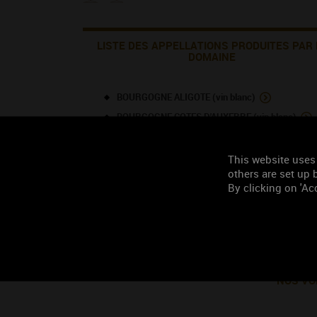
LISTE DES APPELLATIONS PRODUITES PAR 
DOMAINE
BOURGOGNE ALIGOTE (vin blanc)
BOURGOGNE COTES D'AUXERRE (vin blanc)
BOURGOGNE COTES D'AUXERRE (vin rouge)
CHABLIS (vin blanc)
This website uses
others are set up b
IRANCY (vin rouge)
By clicking on 'Acc
SAINT-BRIS (vin blanc)
TOURISME À PROXIMITÉ
NOS VO