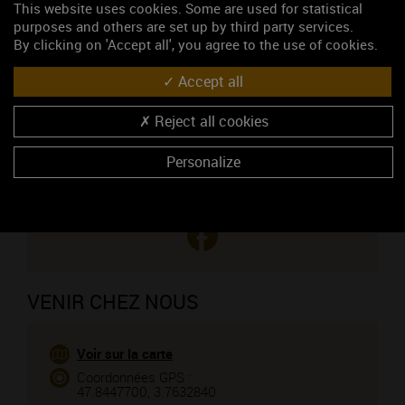
This website uses cookies. Some are used for statistical
Madame Goulley Maud
purposes and others are set up by third party services.
03 86 42 40 85
By clicking on 'Accept all', you agree to the use of cookies.
03 86 42 81 06
Accept all
https://www.chablisbio.com
Reject all cookies
CONTACTEZ CE PROFESSIONNEL
Vous êtes le propriétaire de cet établissement ?
Personalize
VENIR CHEZ NOUS
Voir sur la carte
Coordonnées GPS :
47.8447700, 3.7632840