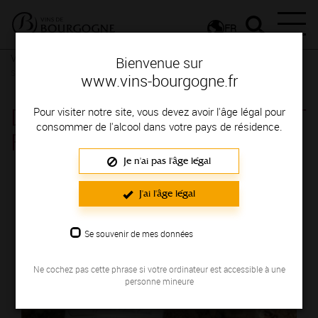
FR
Vignerons & Savoir-faire
Femmes et hommes passionnés
Des
Bienvenue sur
signatures de renom
www.vins-bourgogne.fr
DOMAINE GOULLEY JEAN ET
Pour visiter notre site, vous devez avoir l'âge légal pour
consommer de l'alcool dans votre pays de résidence.
FILS
Je n'ai pas l'âge légal
Région de production : CHABLIS
J'ai l'âge légal
Se souvenir de mes données
Ne cochez pas cette phrase si votre ordinateur est accessible à une
personne mineure