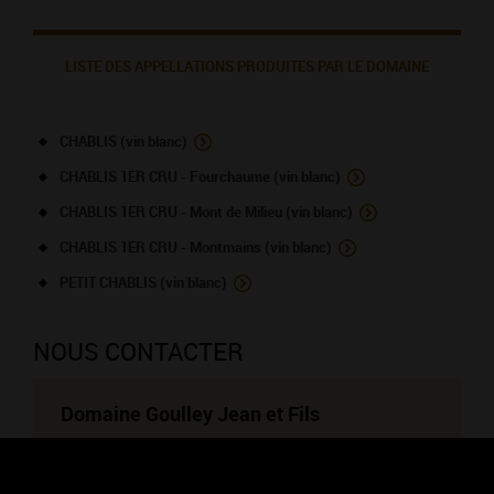
LISTE DES APPELLATIONS PRODUITES PAR LE DOMAINE
CHABLIS (vin blanc)
CHABLIS 1ER CRU - Fourchaume (vin blanc)
CHABLIS 1ER CRU - Mont de Milieu (vin blanc)
CHABLIS 1ER CRU - Montmains (vin blanc)
PETIT CHABLIS (vin blanc)
NOUS CONTACTER
Domaine Goulley Jean et Fils
Viticulteur
11 bis, Vallée des Rosiers
89800 LA CHAPELLE-VAUPELTEIGNE