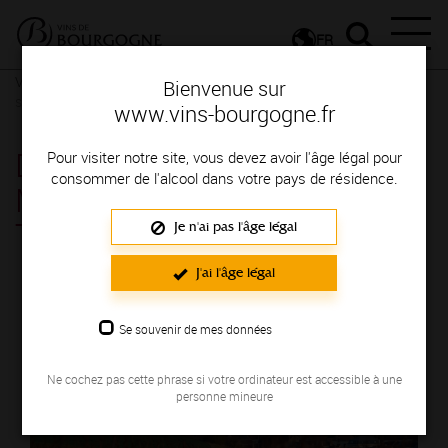
FR
Vignerons & Savoir-faire
Femmes et hommes passionnés
Des
Bienvenue sur
signatures de renom
www.vins-bourgogne.fr
DOMAINE GIRAUDON
Pour visiter notre site, vous devez avoir l'âge légal pour
consommer de l'alcool dans votre pays de résidence.
MARCEL, AURÉLIE ET
THIBAUT
Je n'ai pas l'âge légal
Région de production : AUXERROIS
J'ai l'âge légal
Se souvenir de mes données
Ne cochez pas cette phrase si votre ordinateur est accessible à une
personne mineure