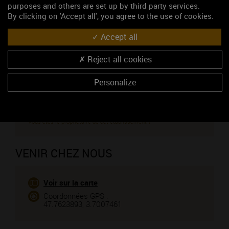
purposes and others are set up by third party services.
Viticulteur
By clicking on 'Accept all', you agree to the use of cookies.
26, rue du Ruisseau
89530 CHITRY
Accept all
Madame Giraudon Aurélie, Thibaut
03 86 41 41 28
Reject all cookies
03 86 41 46 83
Personalize
http://www.giraudon-chitry.com
CONTACTEZ CE PROFESSIONNEL
Vous êtes le propriétaire de cet établissement ?
VENIR CHEZ NOUS
Voir sur la carte
Coordonnées GPS :
47.7623893, 3.7007461